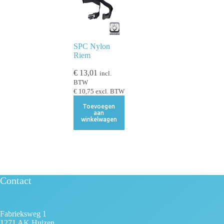
SPC Nylon
Riem
€
13,01
incl.
BTW
€
10,75
excl. BTW
Toevoegen
aan
winkelwagen
Contact
Fabrieksweg 1
1271 AK Huizen