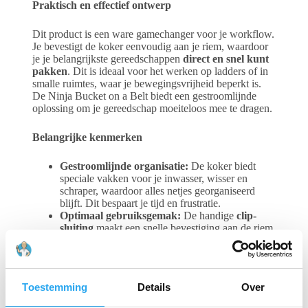
Praktisch en effectief ontwerp
Dit product is een ware gamechanger voor je workflow.
Je bevestigt de koker eenvoudig aan je riem, waardoor
je je belangrijkste gereedschappen
direct en snel kunt
pakken
. Dit is ideaal voor het werken op ladders of in
smalle ruimtes, waar je bewegingsvrijheid beperkt is.
De Ninja Bucket on a Belt biedt een gestroomlijnde
oplossing om je gereedschap moeiteloos mee te dragen.
Belangrijke kenmerken
Gestroomlijnde organisatie:
De koker biedt
speciale vakken voor je inwasser, wisser en
schraper, waardoor alles netjes georganiseerd
blijft. Dit bespaart je tijd en frustratie.
Optimaal gebruiksgemak:
De handige
clip-
sluiting
maakt een snelle bevestiging aan de riem
mogelijk, waardoor je in een handomdraai klaar
bent voor je schoonmaakklus.
Veelzijdigheid:
De koker is ontworpen om
zowel
links- als rechtshandige gebruikers
te
Toestemming
Details
Over
accommoderen, wat het een veelzijdige keuze
maakt voor diverse professionals.