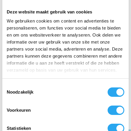
Compatibiliteit:
De koker is uitgerust met het
BB010 Protector-inzetstuk voor optimale
Deze website maakt gebruik van cookies
wissercompatibiliteit, waardoor je moeiteloos
kunt schakelen tussen verschillende
We gebruiken cookies om content en advertenties te
gereedschappen en accessoires.
personaliseren, om functies voor social media te bieden
en om ons websiteverkeer te analyseren. Ook delen we
Kies voor de
Unger Ninja Bucket On a Belt
en ervaar
een geoptimaliseerde glazenwasserservaring met een
informatie over uw gebruik van onze site met onze
koker die praktisch, effectief en veelzijdig is.
partners voor social media, adverteren en analyse. Deze
partners kunnen deze gegevens combineren met andere
informatie die u aan ze heeft verstrekt of die ze hebben
Gerelateerde producten
verzameld op basis van uw gebruik van hun services.
T
Noodzakelijk
o
e
s
Voorkeuren
t
e
m
Statistieken
Lederen
Ett