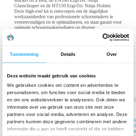
Bucket on a Belt, de EN100 ErgoTec Ninja
Glasschraper en de HT150 ErgoTec Ninja Holster.
Deze high-end kit is ontworpen om de dagelijkse
werkzaamheden van professionele schoonmakers te
vereenvoudigen en te optimaliseren, en staat garant voor
optimale schoonmaakresultaten op diverse
glasoppervlakken.
Gerelateerde producten
Toestemming
Details
Over
Deze website maakt gebruik van cookies
We gebruiken cookies om content en advertenties te
personaliseren, om functies voor social media te bieden
en om ons websiteverkeer te analyseren. Ook delen we
informatie over uw gebruik van onze site met onze
partners voor social media, adverteren en analyse. Deze
Un
Moerman
partners kunnen deze gegevens combineren met andere
Gl
Takumi
informatie die u aan ze heeft verstrekt of die ze hebben
4i
Excelerator 3.0