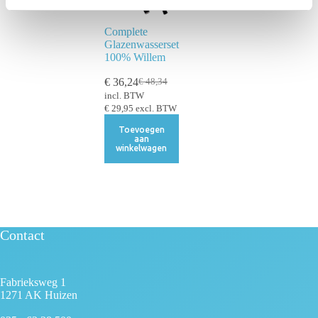
t
i
Complete
Glazenwasserset
e
100% Willem
€
36,24
€
48,34
incl. BTW
€
29,95
excl. BTW
Toevoegen
aan
winkelwagen
Contact
Fabrieksweg 1
1271 AK Huizen