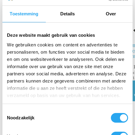
Toestemming
Details
Over
Deze website maakt gebruik van cookies
We gebruiken cookies om content en advertenties te
Et
Unger Ergotec
Sc
kunststofmessen
personaliseren, om functies voor social media te bieden
c
4 cm
en om ons websiteverkeer te analyseren. Ook delen we
informatie over uw gebruik van onze site met onze
€
1
€
5,45
incl. BTW
in
€
4,50
excl. BTW
partners voor social media, adverteren en analyse. Deze
€
1
partners kunnen deze gegevens combineren met andere
Toevoegen
aan
informatie die u aan ze heeft verstrekt of die ze hebben
winkelwagen
verzameld op basis van uw gebruik van hun services.
T
Noodzakelijk
o
e
s