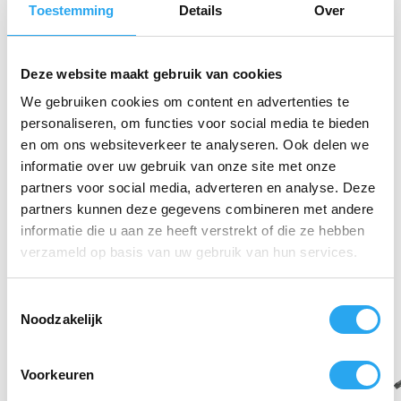
Toestemming
Details
Over
ongeluk contact maken tijdens het schoonmaken.
Deze combinatie van robuustheid en bescherming
maakt de SPC Aluminium Rail een betrouwbare keuze
Deze website maakt gebruik van cookies
voor professionals en thuisgebruikers.
We gebruiken cookies om content en advertenties te
Kies voor de
SPC Aluminium Rail met
personaliseren, om functies voor social media te bieden
Veiligheidsdop (15 cm)
en ervaar het gemak van een
en om ons websiteverkeer te analyseren. Ook delen we
compacte, duurzame en veilige oplossing voor je
informatie over uw gebruik van onze site met onze
glasreinigingswerk.
partners voor social media, adverteren en analyse. Deze
partners kunnen deze gegevens combineren met andere
Gerelateerde producten
informatie die u aan ze heeft verstrekt of die ze hebben
verzameld op basis van uw gebruik van hun services.
T
Noodzakelijk
o
e
s
Voorkeuren
t