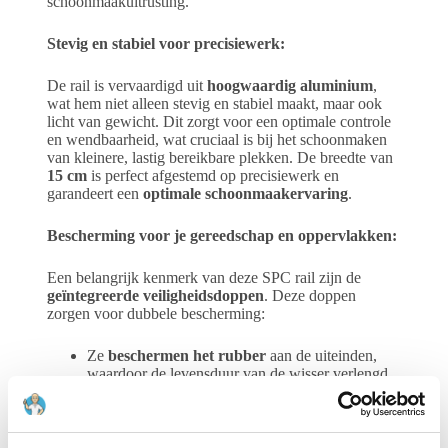
schoonmaakuitrusting.
Stevig en stabiel voor precisiewerk:
De rail is vervaardigd uit
hoogwaardig aluminium
,
wat hem niet alleen stevig en stabiel maakt, maar ook
licht van gewicht. Dit zorgt voor een optimale controle
en wendbaarheid, wat cruciaal is bij het schoonmaken
van kleinere, lastig bereikbare plekken. De breedte van
15 cm
is perfect afgestemd op precisiewerk en
garandeert een
optimale schoonmaakervaring
.
Bescherming voor je gereedschap en oppervlakken:
Een belangrijk kenmerk van deze SPC rail zijn de
geïntegreerde veiligheidsdoppen
. Deze doppen
zorgen voor dubbele bescherming:
Ze
beschermen het rubber
aan de uiteinden,
waardoor de levensduur van de wisser verlengd
wordt en de kwaliteit van het wiswerk consistent
blijft.
Ze
voorkomen beschadiging
aan kozijnen,
muren en andere oppervlakken, mocht je per