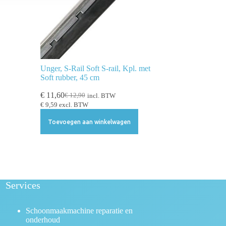
Unger, S-Rail Soft S-rail, Kpl. met
Soft rubber, 45 cm
€
11,60
€
12,90
incl. BTW
€
9,59
excl. BTW
Toevoegen aan winkelwagen
Services
Schoonmaakmachine reparatie en
onderhoud