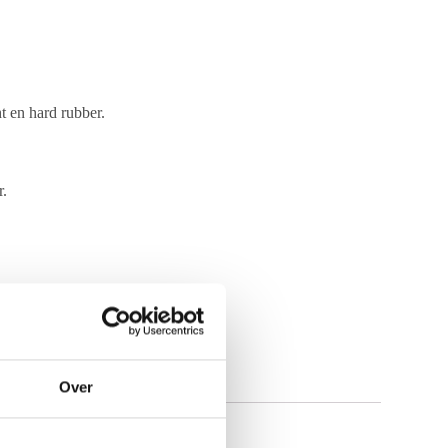
t en hard rubber.
r.
Over