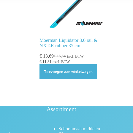
Moerman Liquidator 3.0 rail &
NXT-R rubber 35 cm
€
13,69
€
16,64
incl. BTW
€
11,31
excl. BTW
Toevoegen aan winkelwagen
Assortiment
Schoonmaakmiddelen