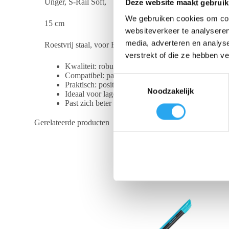
Unger, S-Rail Soft,
Deze website maakt gebruik
We gebruiken cookies om cont
15 cm
websiteverkeer te analyseren
media, adverteren en analys
Roestvrij staal, voor ErgoTec S- en Pro-Wisser. Compleet
verstrekt of die ze hebben v
Kwaliteit: robuust roestvrij staal.
Compatibel: past op ErgoTec-, S- en Pro-wisser.
T
Praktisch: positie variabel, makkelijk wisselen van 
Noodzakelijk
o
Ideaal voor lagere temperaturen
Past zich beter aan oneffen oppervlakken aan
e
s
Gerelateerde producten
t
e
m
m
i
n
g
s
s