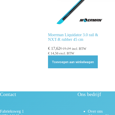
e
l
e
c
t
Moerman Liquidator 3.0 rail &
i
NXT-R rubber 45 cm
e
€
17,62
€
21,24
incl. BTW
€
14,56
excl. BTW
Toevoegen aan winkelwagen
Contact
Ons bedrijf
Fabrieksweg 1
Over ons