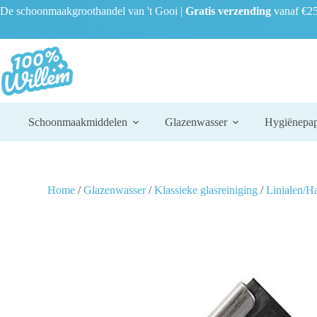
De schoonmaakgroothandel van 't Gooi |
Gratis verzending
vanaf €25
Schoonmaakmiddelen
Glazenwasser
Hygiënepap
Home
/
Glazenwasser
/
Klassieke glasreiniging
/
Linialen/H