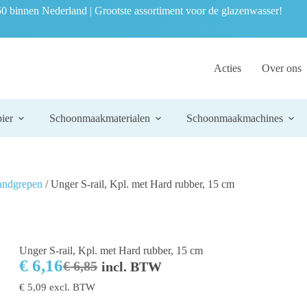
0 binnen Nederland | Grootste assortiment voor de glazenwasser!
Acties
Over ons
ier
Schoonmaakmaterialen
Schoonmaakmachines
andgrepen
/ Unger S-rail, Kpl. met Hard rubber, 15 cm
Unger S-rail, Kpl. met Hard rubber, 15 cm
€
6,16
€
6,85
incl. BTW
€
5,09
excl. BTW