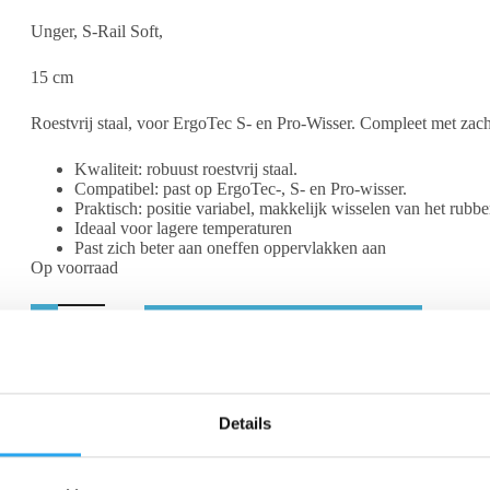
Unger, S-Rail Soft,
15 cm
Roestvrij staal, voor ErgoTec S- en Pro-Wisser. Compleet met zach
Kwaliteit: robuust roestvrij staal.
Compatibel: past op ErgoTec-, S- en Pro-wisser.
Praktisch: positie variabel, makkelijk wisselen van het rubbe
Ideaal voor lagere temperaturen
Past zich beter aan oneffen oppervlakken aan
Op voorraad
Toevoegen aan winkelwagen
Beschrijving
Beoordelingen (0)
Details