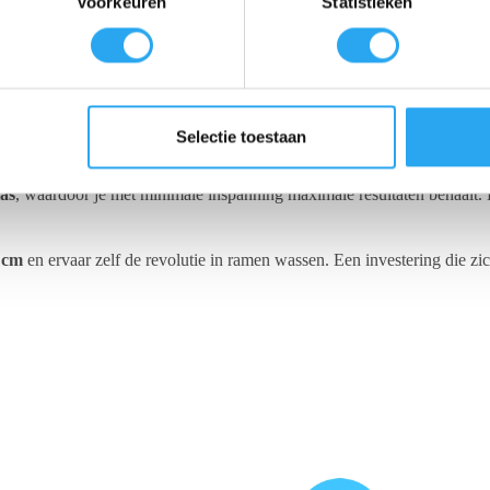
Voorkeuren
Statistieken
et hart van deze wisser is de ergonomische en lichtgewicht Liquidator 
inder moeite
. De innovatieve hoeken van de Liquidator lineaal maken 
op: voor de 45 cm complete wisser wordt hier de 35 cm Liquidator line
et ramen wassen is het risico op beschadiging van kozijnen. De Moerm
iet te beschadigen
. Zo werk je zorgeloos en behoud je de kwaliteit va
Selectie toestaan
taat om grote ramen sneller en grondiger te reinigen dan ooit tevoren.
las
, waardoor je met minimale inspanning maximale resultaten behaalt. 
 cm
en ervaar zelf de revolutie in ramen wassen. Een investering die zi