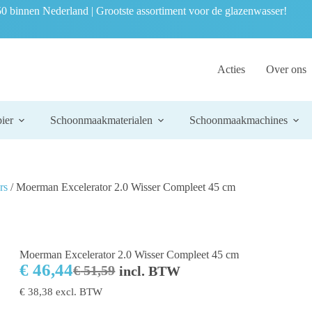
0 binnen Nederland | Grootste assortiment voor de glazenwasser!
Acties
Over ons
ier
Schoonmaakmaterialen
Schoonmaakmachines
rs
/ Moerman Excelerator 2.0 Wisser Compleet 45 cm
Moerman Excelerator 2.0 Wisser Compleet 45 cm
€
46,44
€
51,59
incl. BTW
€
38,38
excl. BTW