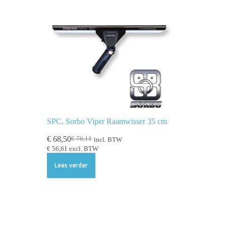
SPC, Sorbo Viper Raamwisser 35 cm
€
68,50
€
76,11
incl. BTW
€
56,61
excl. BTW
Lees verder