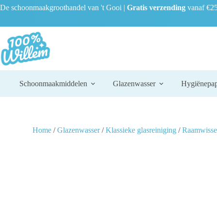
De schoonmaakgroothandel van 't Gooi |
Gratis verzending
vanaf €25
Schoonmaakmiddelen
Glazenwasser
Hygiënepap
Home
/
Glazenwasser
/
Klassieke glasreiniging
/
Raamwisse