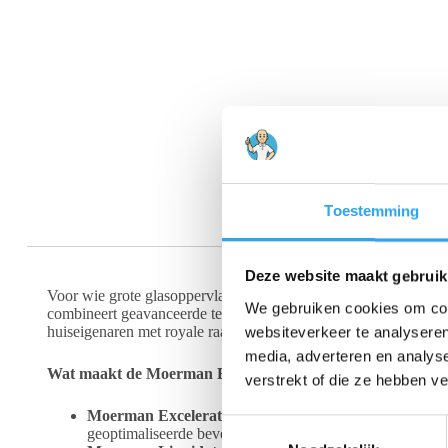
Toestemming
Deze website maakt gebruik
Voor wie grote glasoppervlakken snel en met een perfect streepvr
We gebruiken cookies om cont
combineert geavanceerde technologie met gebruiksgemak, wat r
huiseigenaren met royale raampartijen.
websiteverkeer te analyseren
media, adverteren en analys
Wat maakt de Moerman Excelerator 2.0 zo bijzonder?
verstrekt of die ze hebben v
Moerman Excelerator 2.0 Wissergreep:
De vernieuwde 
T
geoptimaliseerde bevestiging, waardoor de Moerman Liqu