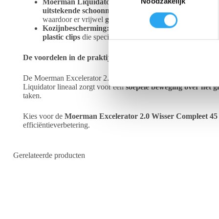
Noodzakelijk
o
Moerman Liquidator 3.0 Lineaal + Rubber (45 cm):
H
uitstekende schoonmaakresultaten met aanzienlijk m
e
waardoor er vrijwel
geen water of vuil achterblijft
.
Let 
s
Kozijnbescherming:
Een veelvoorkomend probleem bij h
t
plastic clips
die speciaal ontworpen zijn om je kozijnen
n
e
De voordelen in de praktijk:
m
m
De Moerman Excelerator 2.0 Wisser Compleet 45 cm stelt je in s
i
Liquidator lineaal zorgt voor een
soepele beweging over het g
n
taken.
g
Kies voor de
Moerman Excelerator 2.0 Wisser Compleet 45
s
efficiëntieverbetering.
s
e
l
Gerelateerde producten
e
c
t
i
e