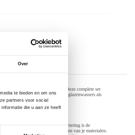
Over
mpleet 45 cm
de ultieme uitkomst. Deze complete set
 media te bieden en om ons
 ideale tool voor zowel professionele glazenwassers als
ze partners voor social
nformatie die u aan ze heeft
rig gebruik. Een belangrijke verbetering is de
bare tijd en moeite tijdens het wisselen van je materialen.