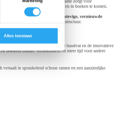
Marketing
3.0 lineaal met rubber. Deze combinatie zorgt voor
het mogelijk om dichter bij kozijnen en in hoeken te komen,
aal met rubber geleverd.
an Liquidator 3.0 pakt dit aan met
stevige, vernieuwde
n zowel je ramen als de omringende structuur.
Alles toestaan
 De synergie tussen het geavanceerde handvat en de innovatieve
Dit betekent minder vermoeidheid en meer tijd voor andere
ch vertaalt in sprankelend schone ramen en een aanzienlijke