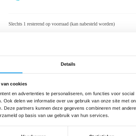
Slechts 1 resterend op voorraad (kan nabesteld worden)
Toevoegen aan winkelwagen
Details
Beschrijving
Beoordelingen (0)
 van cookies
ij resultaat wil reinigen, is de
Moerman Excelerator 2.0 Wisser Co
ent en advertenties te personaliseren, om functies voor social
esulteert in een
revolutionaire ervaring in ramen wassen
. Het is de
. Ook delen we informatie over uw gebruik van onze site met on
e. Deze partners kunnen deze gegevens combineren met andere i
erzameld op basis van uw gebruik van hun services.
handgreep is ergonomisch ontworpen voor comfort, zelfs tijdens langdu
idator 3.0 lineaal
nóg eenvoudiger te bevestigen
is. Dit bespaart kost