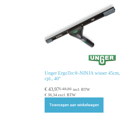
Unger ErgoTec®-NINJA wisser 45cm,
cpl., 40°
€
43,97
€
48,86
incl. BTW
€
36,34
excl. BTW
Toevoegen aan winkelwagen