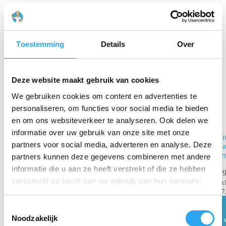
Gerelateerde producten
Toestemming
Details
Over
Deze website maakt gebruik van cookies
We gebruiken cookies om content en advertenties te
personaliseren, om functies voor social media te bieden
en om ons websiteverkeer te analyseren. Ook delen we
informatie over uw gebruik van onze site met onze
Moerman
Un
partners voor social media, adverteren en analyse. Deze
Takumi Alu
Ha
Telescoopsteel
ve
partners kunnen deze gegevens combineren met andere
2,4 m
informatie die u aan ze heeft verstrekt of die ze hebben
€
9
verzameld op basis van uw gebruik van hun services.
€
57,50
€
70,35
inc
incl. BTW
€
7
€
47,52
excl. BTW
T
Noodzakelijk
Lees verder
o