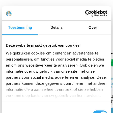
Praktisch, beschermd tegen vuil en knikken
Professionele kwaliteit rubber
Gerelateerde producten
Toestemming
Details
Over
Deze website maakt gebruik van cookies
We gebruiken cookies om content en advertenties te
personaliseren, om functies voor social media te bieden
en om ons websiteverkeer te analyseren. Ook delen we
informatie over uw gebruik van onze site met onze
partners voor social media, adverteren en analyse. Deze
Unger
Un
Wisserrubber In
wi
partners kunnen deze gegevens combineren met andere
Box, Hard, 45
25
informatie die u aan ze heeft verstrekt of die ze hebben
cm
verzameld op basis van uw gebruik van hun services.
€
4
€
90,93
€
101,04
B
incl. BTW
€
3
T
€
75,15
excl. BTW