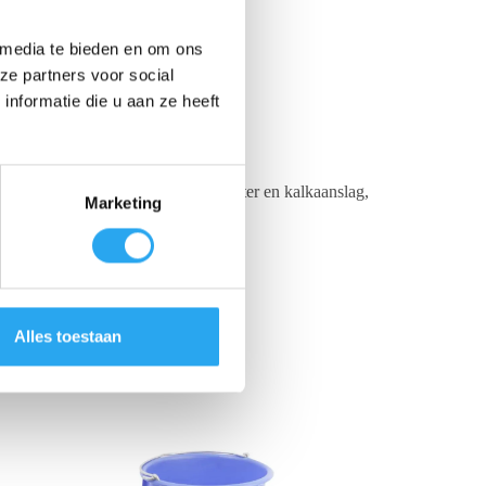
 media te bieden en om ons
ze partners voor social
nformatie die u aan ze heeft
re coating beschermt tegen vuil, water en kalkaanslag,
Marketing
Alles toestaan