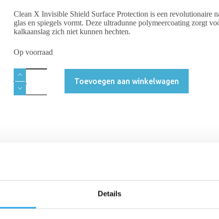
Clean X Invisible Shield Surface Protection is een revolutionaire
glas en spiegels vormt. Deze ultradunne polymeercoating zorgt vo
kalkaanslag zich niet kunnen hechten.
Op voorraad
Toevoegen aan winkelwagen
Beschrijving
Aanvullende informatie
Beoordelingen 
Details
utionaire nano-coating die een onzichtbare, beschermende laag op glas 
n kalkaanslag zich niet kunnen hechten.