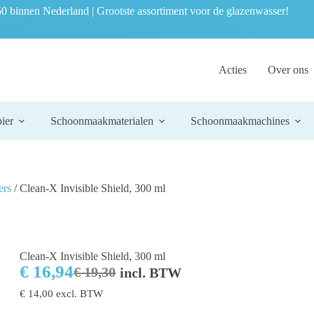
0 binnen Nederland | Grootste assortiment voor de glazenwasser!
Acties
Over ons
ier
Schoonmaakmaterialen
Schoonmaakmachines
ers
/ Clean-X Invisible Shield, 300 ml
Clean-X Invisible Shield, 300 ml
€
16,94
€
19,30
incl. BTW
€
14,00
excl. BTW