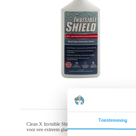
Toestemming
Clean X Invisible Shield Surface Protection is een revol
voor een extreem glad oppervlak, waardoor vuil, water e