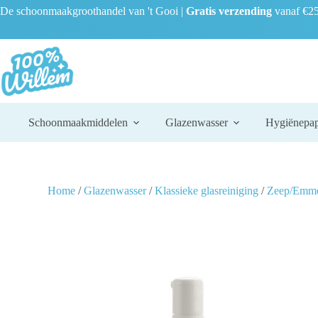
De schoonmaakgroothandel van 't Gooi |
Gratis verzending
vanaf €25
Schoonmaakmiddelen
Glazenwasser
Hygiënepap
Home
/
Glazenwasser
/
Klassieke glasreiniging
/
Zeep/Emm