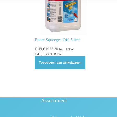
Ettore Squeegee Off, 5 liter
€
49,61
€
55,28
incl. BTW
€
41,00
excl. BTW
Toevoegen aan winkelwagen
Assortiment