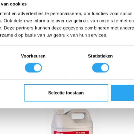
 van cookies
ent en advertenties te personaliseren, om functies voor social
s tot wel 12 maanden schoon en glanzend.
. Ook delen we informatie over uw gebruik van onze site met on
 beïnvloedt de helderheid van het glas niet.
e. Deze partners kunnen deze gegevens combineren met andere i
envoudig weg, zonder agressieve schoonmaakmiddelen.
m2 oppervlak.
erzameld op basis van uw gebruik van hun services.
raald glas, glazen tafels en meer.
le oplossing om je glas en spiegels langer mooi te houden. De onzichtba
Voorkeuren
Statistieken
oppervlakken er altijd als nieuw uitzien.
Selectie toestaan