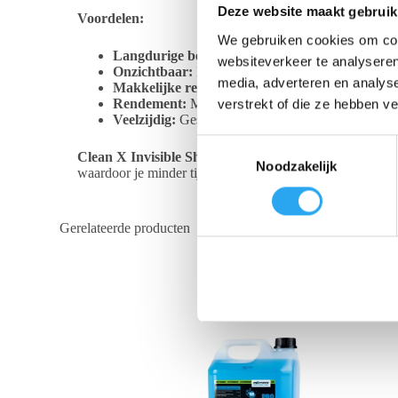
Deze website maakt gebruik
Voordelen:
We gebruiken cookies om cont
Langdurige bescherming:
Houdt glas en spiegel
websiteverkeer te analyseren
Onzichtbaar:
De coating is volledig transparant en
media, adverteren en analys
Makkelijke reiniging:
Vuil en vlekken veeg je e
Rendement:
Met 1 liter behandel je tot wel 100 
verstrekt of die ze hebben v
Veelzijdig:
Geschikt voor ramen, spiegels, gezandst
T
Clean X Invisible Shield Surface Protection
is de idea
Noodzakelijk
o
waardoor je minder tijd kwijt bent aan schoonmaken en je 
e
s
Gerelateerde producten
t
e
m
m
i
n
g
s