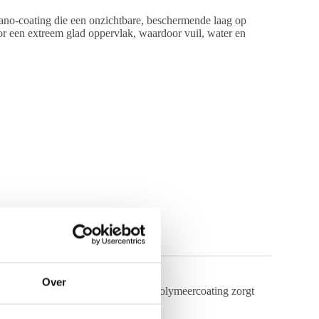
 nano-coating die een onzichtbare, beschermende laag op
or een extreem glad oppervlak, waardoor vuil, water en
(0)
Over
en spiegels vormt. Deze ultradunne polymeercoating zorgt