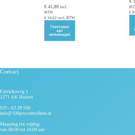
€
1
€
41,89
incl.
B
BTW
€
8
€
34,62
excl. BTW
Toevoegen
aan
winkelwagen
Contact
Fabrieksweg 1
1271 AK Huizen
035 - 62 28 500
info@100procentwillem.nl
Maandag t/m vrijdag
van 08:00 tot 16:00 uur