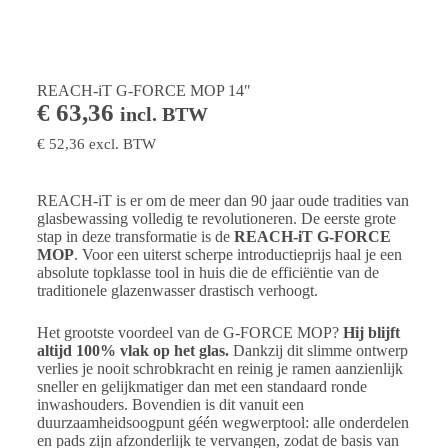
REACH-iT G-FORCE MOP 14″
€
63,36
incl. BTW
€
52,36
excl. BTW
REACH-iT is er om de meer dan 90 jaar oude tradities van
glasbewassing volledig te revolutioneren. De eerste grote
stap in deze transformatie is de
REACH-iT G-FORCE
MOP
. Voor een uiterst scherpe introductieprijs haal je een
absolute topklasse tool in huis die de efficiëntie van de
traditionele glazenwasser drastisch verhoogt.
Het grootste voordeel van de G-FORCE MOP?
Hij blijft
altijd 100% vlak op het glas.
Dankzij dit slimme ontwerp
verlies je nooit schrobkracht en reinig je ramen aanzienlijk
sneller en gelijkmatiger dan met een standaard ronde
inwashouders. Bovendien is dit vanuit een
duurzaamheidsoogpunt géén wegwerptool: alle onderdelen
en pads zijn afzonderlijk te vervangen, zodat de basis van