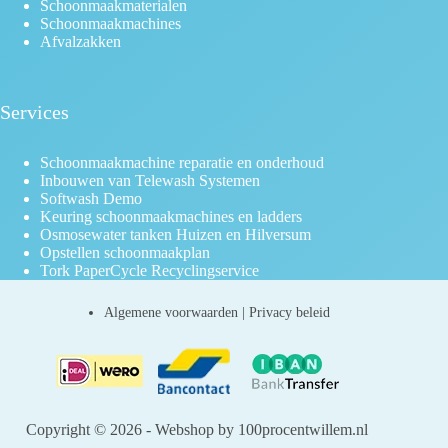
Schoonmaakmaterialen
Schoonmaakmachines
Afvalzakken
Services
Schoonmaakmachine reparatie en onderhoud
Inbouwen van Telewash Systemen
Softwash Demo
Keuring schoonmaakmachines en ladders
Osmosewater tanken Huizen en Hilversum
Opstellen schoonmaakplan
Tork PaperCycle Recyclingservice
Algemene voorwaarden
|
Privacy beleid
Copyright © 2026 - Webshop by 100procentwillem.nl