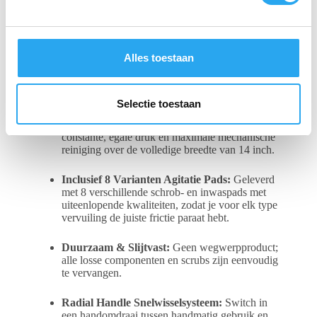
n
werkzaamheden op ooghoogte. Wil je de hoogte in?
Dan transformeer je deze mop in minder dan 5
g
seconden naar een steeltool. Bestel simpelweg een
s
aluminium
Pole to Handle Stem Adaptor
mee die past
s
op jouw merk telescoopsteel en je bent klaar voor elke
Alles toestaan
klus op afstand.
e
l
Voordelen van de G-FORCE MOP 14″:
e
Selectie toestaan
c
Altijd Vlak op het Glas:
Zorgt voor een
t
constante, egale druk en maximale mechanische
reiniging over de volledige breedte van 14 inch.
i
e
Inclusief 8 Varianten Agitatie Pads:
Geleverd
met 8 verschillende schrob- en inwaspads met
uiteenlopende kwaliteiten, zodat je voor elk type
vervuiling de juiste frictie paraat hebt.
Duurzaam & Slijtvast:
Geen wegwerpproduct;
alle losse componenten en scrubs zijn eenvoudig
te vervangen.
Radial Handle Snelwisselsysteem:
Switch in
een handomdraai tussen handmatig gebruik en