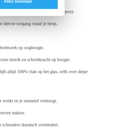
Alles toestaan
 Unger Ergotec tip zelf is niet inbegrepen)
.
directe toegang vanaf je heup.
schrobwerk op ooghoogte.
xtra bereik en schrobkracht op hoogte.
t altijd 100% vlak op het glas, zelfs over diepe
r werkt en je uurtarief verhoogt.
 hoeven maken.
 schouders drastisch vermindert.