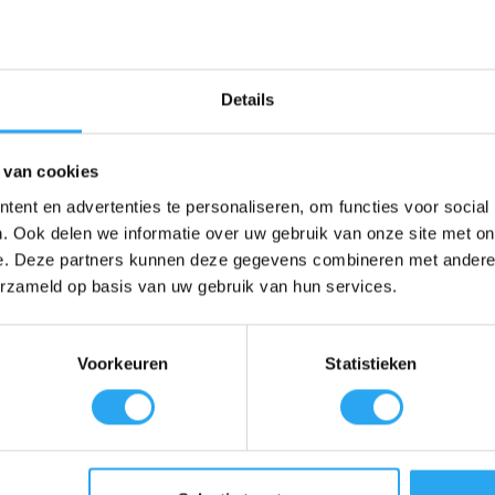
Details
Beschrijving
Beoordelingen (0)
 van cookies
ent en advertenties te personaliseren, om functies voor social
. Ook delen we informatie over uw gebruik van onze site met on
en op de traditionele manier? Het
REACH-iT TRAD Pole Pack 8FT
is
e. Deze partners kunnen deze gegevens combineren met andere i
tillen. Geen gedoe meer met los rondslingerende spullen of stelen die
erzameld op basis van uw gebruik van hun services.
niseerd op je heup.
anceerde
8ft TRAD telescoopsteel
(ca. 2,5 meter uitgeschoven). Hierme
r op hoeft. Dankzij het innovatieve
MEGA-CLIP riemsysteem
en de v
Voorkeuren
Statistieken
erfect uitgebalanceerde telescopische steel met een rechte universele 