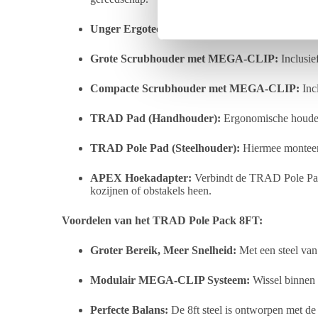
m
m
Unger Ergotec Steeladapter:
Maakt de TRAD stee
i
n
Grote Scrubhouder met MEGA-CLIP:
Inclusie
g
s
Compacte Scrubhouder met MEGA-CLIP:
Inc
s
TRAD Pad (Handhouder):
Ergonomische houder 
e
l
TRAD Pole Pad (Steelhouder):
Hiermee monteer 
e
c
APEX Hoekadapter:
Verbindt de TRAD Pole Pad m
t
kozijnen of obstakels heen.
i
Voordelen van het TRAD Pole Pack 8FT:
e
Groter Bereik, Meer Snelheid:
Met een steel van 
Modulair MEGA-CLIP Systeem:
Wissel binnen 
Perfecte Balans:
De 8ft steel is ontworpen met de