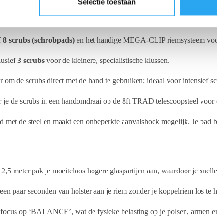
Selectie toestaan
l direct compatibel met je Unger Ergotec gereedschappen
(let op: de
f
8 scrubs (schrobpads)
en het handige MEGA-CLIP riemsysteem voor 
lusief
3 scrubs
voor de kleinere, specialistische klussen.
om de scrubs direct met de hand te gebruiken; ideaal voor intensief 
je de scrubs in een handomdraai op de 8ft TRAD telescoopsteel voor e
et de steel en maakt een onbeperkte aanvalshoek mogelijk. Je pad blijf
2,5 meter pak je moeiteloos hogere glaspartijen aan, waardoor je snelle
een paar seconden van holster aan je riem zonder je koppelriem los te
 focus op ‘BALANCE’, wat de fysieke belasting op je polsen, armen en