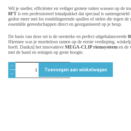
Wil je sneller, efficiënter en veiliger grotere ruiten wassen op de t
8FT
is een professioneel totaalpakket dat speciaal is samengestel
gedoe meer met los rondslingerende spullen of stelen die tegen de 
essentiële gereedschappen direct en georganiseerd op je heup.
De basis van deze set is de oersterke en perfect uitgebalanceerde
8
Hiermee was je moeiteloos ramen op de eerste verdieping, winkelpu
hoeft. Dankzij het innovatieve
MEGA-CLIP riemsysteem
en de v
met de hand en reinigen op grote hoogte.
Toevoegen aan winkelwagen