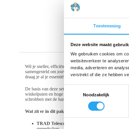
Toestemming
Deze website maakt gebruik
We gebruiken cookies om cont
websiteverkeer te analyseren
Wil je sneller, efficiënter en veiliger grotere ruiten wass
media, adverteren en analys
samengesteld om jouw workflow naar een hoger niveau te 
verstrekt of die ze hebben v
draag je al je essentiële gereedschappen direct en georga
T
De basis van deze set is de oersterke en perfect uitgebal
winkelpuien en hoge glaspartijen zonder dat je een ladde
Noodzakelijk
o
schrobben met de hand en reinigen op grote hoogte.
e
s
Wat zit er in dit pakket?
t
e
TRAD Telescoopsteel (8FT):
Een hoogwaardige, p
gereedschap.