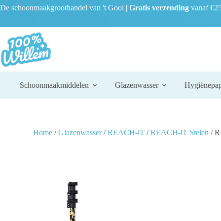
De schoonmaakgroothandel van 't Gooi |
Gratis verzending
vanaf €25
Schoonmaakmiddelen
Glazenwasser
Hygiënepap
Home
/
Glazenwasser
/
REACH-iT
/
REACH-iT Stelen
/ R