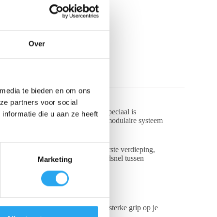
Over
 media te bieden en om ons
ze partners voor social
 een professioneel totaalpakket dat speciaal is
nformatie die u aan ze heeft
 tegen de muur wegglijden; met dit modulaire systeem
e was je moeiteloos ramen op de eerste verdieping,
eelzijdige adapters schakel je razendsnel tussen
Marketing
conus (zonder borgpin) voor een oersterke grip op je