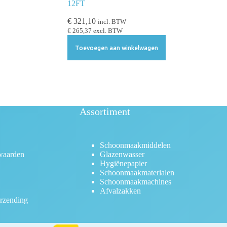
12FT
€
321,10
incl. BTW
€
265,37
excl. BTW
Toevoegen aan winkelwagen
Assortiment
Schoonmaakmiddelen
waarden
Glazenwasser
Hygiënepapier
Schoonmaakmaterialen
Schoonmaakmachines
Afvalzakken
rzending