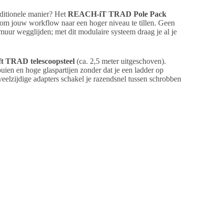
raditionele manier? Het
REACH-iT TRAD Pole Pack
d om jouw workflow naar een hoger niveau te tillen. Geen
muur wegglijden; met dit modulaire systeem draag je al je
ft TRAD telescoopsteel
(ca. 2,5 meter uitgeschoven).
ien en hoge glaspartijen zonder dat je een ladder op
eelzijdige adapters schakel je razendsnel tussen schrobben