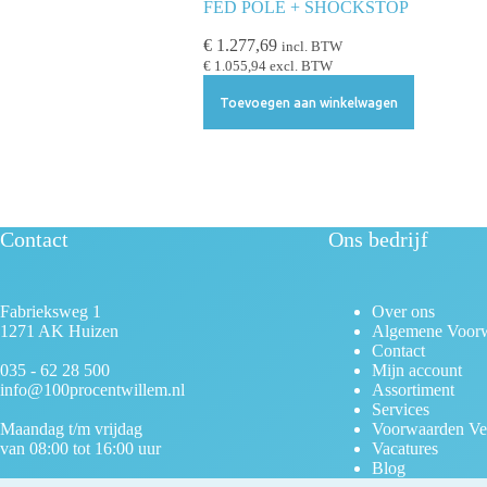
FED POLE + SHOCKSTOP
€
1.277,69
incl. BTW
€
1.055,94
excl. BTW
Toevoegen aan winkelwagen
Contact
Ons bedrijf
Fabrieksweg 1
Over ons
1271 AK Huizen
Algemene Voor
Contact
035 - 62 28 500
Mijn account
info@100procentwillem.nl
Assortiment
Services
Maandag t/m vrijdag
Voorwaarden Ve
van 08:00 tot 16:00 uur
Vacatures
Blog