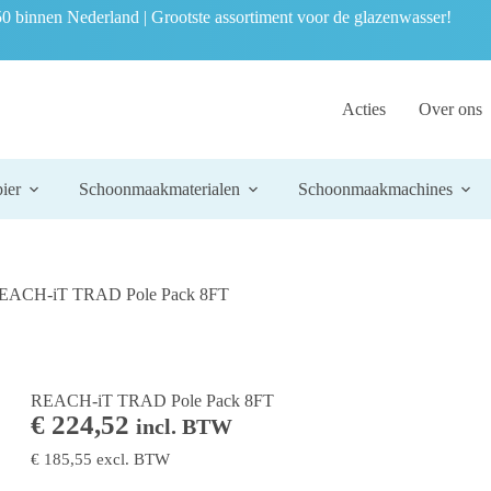
0 binnen Nederland | Grootste assortiment voor de glazenwasser!
Acties
Over ons
ier
Schoonmaakmaterialen
Schoonmaakmachines
EACH-iT TRAD Pole Pack 8FT
REACH-iT TRAD Pole Pack 8FT
€
224,52
incl. BTW
€
185,55
excl. BTW