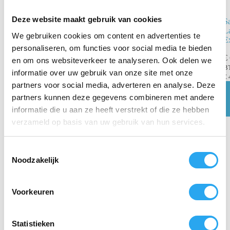
Deze website maakt gebruik van cookies
S
Membraampomp
L
voor Ninja Pro
We gebruiken cookies om content en advertenties te
E
Sprayer
personaliseren, om functies voor social media te bieden
€
en om ons websiteverkeer te analyseren. Ook delen we
€
84,64
incl. BTW
B
€
69,95
excl. BTW
informatie over uw gebruik van onze site met onze
€
partners voor social media, adverteren en analyse. Deze
Toevoegen
aan
partners kunnen deze gegevens combineren met andere
winkelwagen
informatie die u aan ze heeft verstrekt of die ze hebben
verzameld op basis van uw gebruik van hun services.
T
Noodzakelijk
o
e
s
Voorkeuren
t
e
m
Statistieken