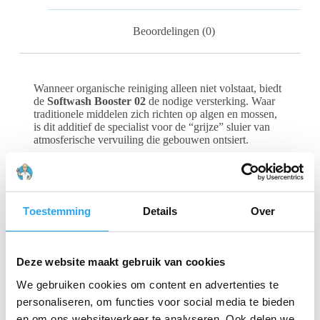
Beoordelingen (0)
Wanneer organische reiniging alleen niet volstaat, biedt
de
Softwash Booster 02
de nodige versterking. Waar
traditionele middelen zich richten op algen en mossen,
is dit additief de specialist voor de “grijze” sluier van
atmosferische vervuiling die gebouwen ontsiert.
Kracht tegen Atmosferische Vervuiling
Dit additief is
essentieel voor het verwijderen van hardnekkige,
atmosferische vervuiling:
Toestemming
Details
Over
Effectieve Reiniging:
Pakt vervuiling door
verkeersuitstoot, regenstrepen, roet, vetten, stof
en uitwerpselen van ongedierte direct aan.
Deze website maakt gebruik van cookies
Verbeterde Hechting:
Het vernieuwde recept
We gebruiken cookies om content en advertenties te
zorgt ervoor dat de reinigingsvloeistof langer op
personaliseren, om functies voor social media te bieden
het oppervlak blijft kleven (hogere contacttijd),
en om ons websiteverkeer te analyseren. Ook delen we
wat resulteert in een diepere reiniging.