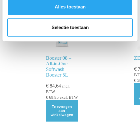
s
Alles toestaan
e
l
e
Selectie toestaan
c
t
i
e
Booster 08 –
ZE
All-in-One
€
7
Softwash
Booster 5L
B
€
5
€
84,64
incl.
BTW
€
69,95
excl. BTW
Toevoegen
aan
winkelwagen