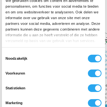
We gebruiken cookies om content en advertenties te
Gerelateerde producten
personaliseren, om functies voor social media te bieden
en om ons websiteverkeer te analyseren. Ook delen we
informatie over uw gebruik van onze site met onze
partners voor social media, adverteren en analyse. Deze
partners kunnen deze gegevens combineren met andere
informatie die u aan ze heeft verstrekt of die ze hebben
verzameld op basis van uw gebruik van hun services.
So
T
R
Nevelsproeikop
Noodzakelijk
o
Spu
RVS
me
e
La
€
12,04
s
incl.
Gra
Voorkeuren
BTW
t
No
€
9,95
excl. BTW
e
Toevoegen
m
Statistieken
aan
winkelwagen
m
inc
€
7
i
B
Marketing
n