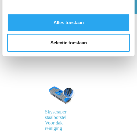
g
s
s
Alles toestaan
e
l
e
Selectie toestaan
c
t
i
e
Skyscraper
staalborstel
Voor dak
reiniging