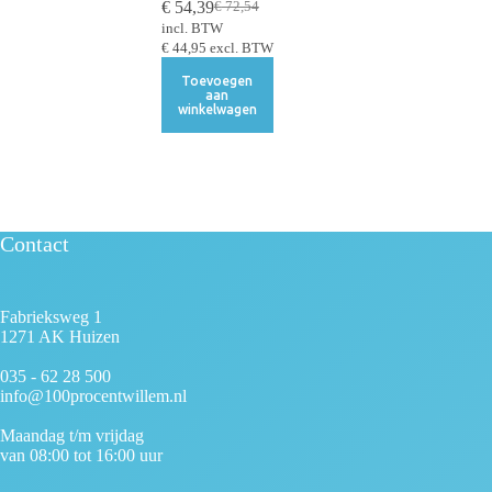
€
54,39
€
72,54
incl. BTW
€
44,95
excl. BTW
Toevoegen
aan
winkelwagen
Contact
Fabrieksweg 1
1271 AK Huizen
035 - 62 28 500
info@100procentwillem.nl
Maandag t/m vrijdag
van 08:00 tot 16:00 uur