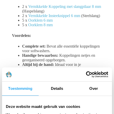
2 x
Vernikkelde Koppeling met slangpilaar 8 mm
(Haspelslang)
2 x
Vernikkelde Insteeknippel 6 mm
(Steelslang)
5 x
Oorklem 6 mm
5 x
Oorklem 8 mm
Voordelen:
Complete set:
Bevat alle essentiële koppelingen
voor softwashers.
Handige bewaarbox:
Koppelingen netjes en
georganiseerd opgeborgen.
Altijd bij de hand:
Ideaal voor in je
dashboardkastje.
Hoogwaardige kwaliteit:
Vernikkelde
koppelingen voor duurzaamheid en
corrosiebestendigheid.
Snelle en eenvoudige aansluiting:
Bespaar tijd
Toestemming
Details
Over
en moeite bij het aansluiten van je apparatuur.
Deze website maakt gebruik van cookies