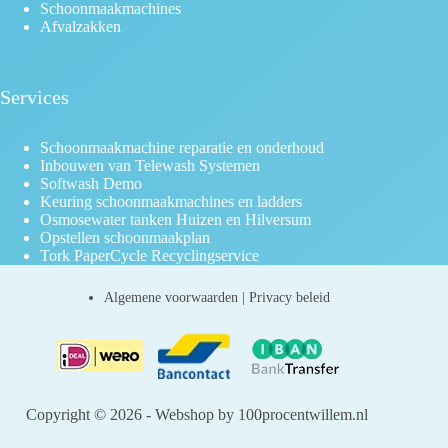
Schoonmaakmachines
Afvalzakken
Services
Schoonmaakmachine reparatie en onderhoud
Inbouwen van Telewash Systemen
Softwash Demo
Keuring schoonmaakmachines en ladders
Osmosewater tanken Huizen en Hilversum
Opstellen schoonmaakplan
Tork PaperCycle Recyclingservice
Algemene voorwaarden
|
Privacy beleid
Copyright © 2026 - Webshop by 100procentwillem.nl