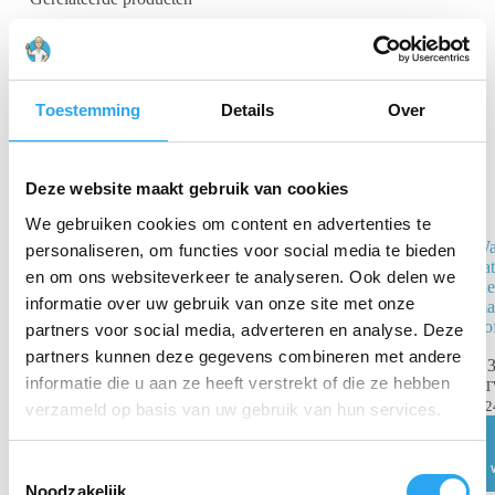
Toestemming
Details
Over
Deze website maakt gebruik van cookies
We gebruiken cookies om content en advertenties te
Nevelsproeikop
Wa
personaliseren, om functies voor social media te bieden
RVS
bat
en om ons websiteverkeer te analyseren. Ook delen we
ide
informatie over uw gebruik van onze site met onze
€
12,04
ma
incl.
So
BTW
partners voor social media, adverteren en analyse. Deze
€
9,95
excl. BTW
partners kunnen deze gegevens combineren met andere
€
3
Toevoegen
informatie die u aan ze heeft verstrekt of die ze hebben
B
aan
€
2
verzameld op basis van uw gebruik van hun services.
winkelwagen
T
Noodzakelijk