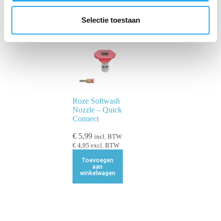
l
e
Selectie toestaan
c
t
i
e
Roze Softwash
Nozzle – Quick
Connect
€
5,99
incl. BTW
€
4,95
excl. BTW
Toevoegen
aan
winkelwagen