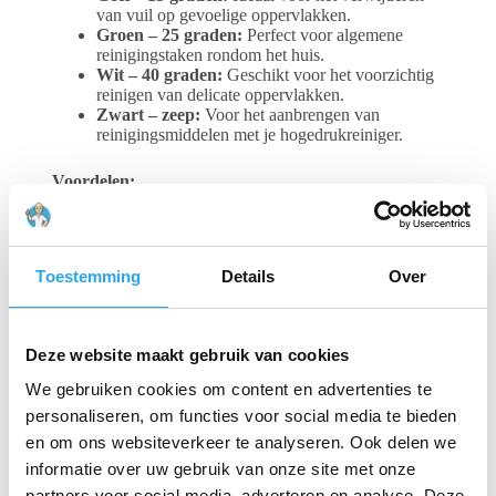
van vuil op gevoelige oppervlakken.
Groen – 25 graden:
Perfect voor algemene
reinigingstaken rondom het huis.
Wit – 40 graden:
Geschikt voor het voorzichtig
reinigen van delicate oppervlakken.
Zwart – zeep:
Voor het aanbrengen van
reinigingsmiddelen met je hogedrukreiniger.
Voordelen:
Snel en eenvoudig wisselen:
Dankzij de quick
connect koppelingen
Veelzijdig:
5 verschillende nozzles voor elke
Toestemming
Details
Over
reinigingsklus
Duurzaam:
Gemaakt van hoogwaardige
materialen voor langdurig gebruik
Universeel:
Geschikt voor de meeste
Deze website maakt gebruik van cookies
hogedrukreinigers met een quick connect systeem
We gebruiken cookies om content en advertenties te
Gerelateerde producten
personaliseren, om functies voor social media te bieden
en om ons websiteverkeer te analyseren. Ook delen we
informatie over uw gebruik van onze site met onze
partners voor social media, adverteren en analyse. Deze