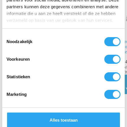
partners kunnen deze gegevens combineren met andere
informatie die u aan ze heeft verstrekt of die ze hebben
verzameld op basis van uw gebruik van hun services.
T
Noodzakelijk
Hoekborstel
J-
o
Hard Wit 30cm
No
e
me
s
€
36,24
€
60,44
Voorkeuren
€
4
incl. BTW
t
€
29,95
excl. BTW
inc
e
€
3
Toevoegen
m
Statistieken
aan
m
winkelwagen
i
Marketing
n
g
s
s
Alles toestaan
e