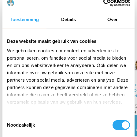
Gerelateerde producten
Toestemming
Details
Over
Deze website maakt gebruik van cookies
We gebruiken cookies om content en advertenties te
personaliseren, om functies voor social media te bieden
en om ons websiteverkeer te analyseren. Ook delen we
informatie over uw gebruik van onze site met onze
partners voor social media, adverteren en analyse. Deze
Wasbril
Ac
partners kunnen deze gegevens combineren met andere
Po
informatie die u aan ze heeft verstrekt of die ze hebben
€
24,14
Se
€
34,49
incl. BTW
verzameld op basis van uw gebruik van hun services.
€
5
€
19,95
excl. BTW
€
4
Toevoegen
T
aan
winkelwagen
Noodzakelijk
o
e