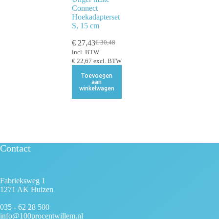
Connect
Hoekadapterset
S, 15 cm
€
27,43
€
30,48
incl. BTW
€
22,67
excl. BTW
Toevoegen
aan
winkelwagen
Contact
Fabrieksweg 1
1271 AK Huizen
035 - 62 28 500
info@100procentwillem.nl