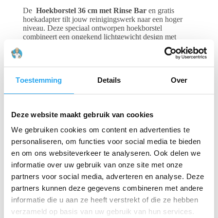
De
Hoekborstel 36 cm met Rinse Bar
en gratis
hoekadapter tilt jouw reinigingswerk naar een hoger
niveau. Deze speciaal ontworpen hoekborstel
combineert een ongekend lichtgewicht design met
krachtige prestaties, waardoor langdurig werken
comfortabel blijft.
De
Hoekborstel 36 cm met Rinse Bar
zorgt voor een
Toestemming
Details
Over
grondige en gelijkmatige reiniging. Wat deze borstel
echt uniek maakt, is de geïntegreerde
rinse bar
. Deze
innovatieve toevoeging verdeelt het water optimaal,
waardoor je pomp minder hard hoeft te werken. Dit
Deze website maakt gebruik van cookies
resulteert niet alleen in een
aanzienlijke
waterbesparing
, maar ook in een consistentere en
We gebruiken cookies om content en advertenties te
mooiere waterflow. Het resultaat? Een snellere en
personaliseren, om functies voor social media te bieden
effectievere reiniging met minder inspanning.
en om ons websiteverkeer te analyseren. Ook delen we
informatie over uw gebruik van onze site met onze
De duurzaamheid van de
Hoekborstel 36 cm met
Rinse Bar
is gewaarborgd door het gebruik van de
partners voor social media, adverteren en analyse. Deze
beste kwaliteit DuPont haren
. Deze haren behouden
partners kunnen deze gegevens combineren met andere
hun vorm en reinigingskracht, zelfs bij intensief
informatie die u aan ze heeft verstrekt of die ze hebben
gebruik.
verzameld op basis van uw gebruik van hun services.