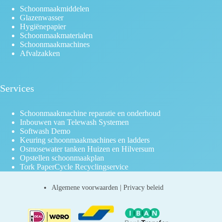
Schoonmaakmiddelen
Glazenwasser
Hygiënepapier
Schoonmaakmaterialen
Schoonmaakmachines
Afvalzakken
Services
Schoonmaakmachine reparatie en onderhoud
Inbouwen van Telewash Systemen
Softwash Demo
Keuring schoonmaakmachines en ladders
Osmosewater tanken Huizen en Hilversum
Opstellen schoonmaakplan
Tork PaperCycle Recyclingservice
Algemene voorwaarden
|
Privacy beleid