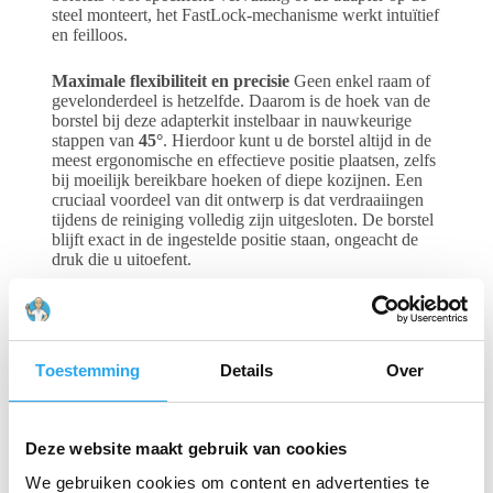
steel monteert, het FastLock-mechanisme werkt intuïtief
en feilloos.
Maximale flexibiliteit en precisie
Geen enkel raam of
gevelonderdeel is hetzelfde. Daarom is de hoek van de
borstel bij deze adapterkit instelbaar in nauwkeurige
stappen van
45°
. Hierdoor kunt u de borstel altijd in de
meest ergonomische en effectieve positie plaatsen, zelfs
bij moeilijk bereikbare hoeken of diepe kozijnen. Een
cruciaal voordeel van dit ontwerp is dat verdraaiingen
tijdens de reiniging volledig zijn uitgesloten. De borstel
blijft exact in de ingestelde positie staan, ongeacht de
druk die u uitoefent.
Naadloze integratie met het nLITE systeem
Deze
hoekadapterkit is specifiek ontwikkeld voor de nieuwe
generatie Unger nLITE telescoopstelen. De combinatie
van lichtgewicht materialen en een robuust koppelstuk
Toestemming
Details
Over
zorgt ervoor dat de balans van uw steel behouden blijft,
ook bij werkzaamheden op grote hoogte. De kit biedt
de stabiliteit die nodig is voor een streeploos resultaat en
verhoogt de veiligheid doordat de borstel onder alle
Deze website maakt gebruik van cookies
omstandigheden stevig gefixeerd blijft.
We gebruiken cookies om content en advertenties te