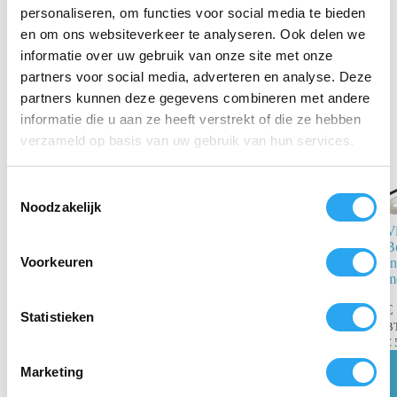
personaliseren, om functies voor social media te bieden
Gerelateerde producten
en om ons websiteverkeer te analyseren. Ook delen we
informatie over uw gebruik van onze site met onze
partners voor social media, adverteren en analyse. Deze
partners kunnen deze gegevens combineren met andere
informatie die u aan ze heeft verstrekt of die ze hebben
verzameld op basis van uw gebruik van hun services.
T
Noodzakelijk
o
V
e
Borstelkoppeling
Bo
Push In
s
Voorkeuren
In
t
m
€
1,21
-
€
1,82
e
incl. BTW
€
m
Statistieken
€
1,50
excl. BTW
B
m
Toevoegen
€
aan
i
winkelwagen
Marketing
n