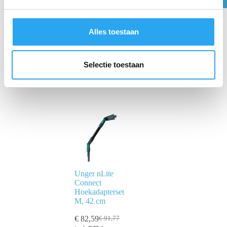
g
s
s
Alles toestaan
e
l
e
Selectie toestaan
c
t
i
e
Unger nLite
Connect
Hoekadapterset
M, 42 cm
€
82,59
€
91,77