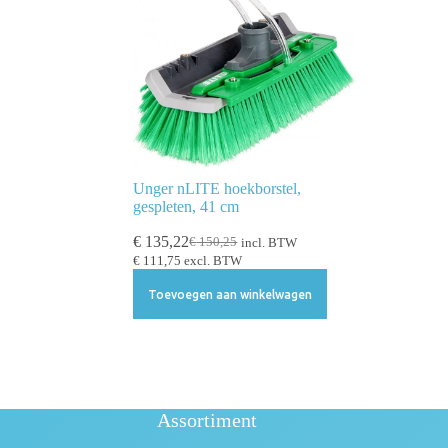
Unger nLITE hoekborstel,
gespleten, 41 cm
€
135,22
€
150,25
incl. BTW
€
111,75
excl. BTW
Toevoegen aan winkelwagen
Assortiment