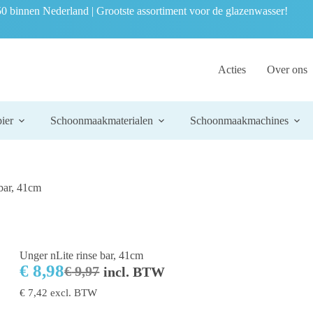
0 binnen Nederland | Grootste assortiment voor de glazenwasser!
Acties
Over ons
ier
Schoonmaakmaterialen
Schoonmaakmachines
 bar, 41cm
Unger nLite rinse bar, 41cm
€
8,98
€
9,97
incl. BTW
€
7,42
excl. BTW