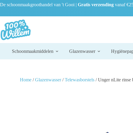
De schoonmaakgroothandel van 't Gooi |
Gratis verzending
vanaf €25
Schoonmaakmiddelen
Glazenwasser
Hygiënepap
Home
/
Glazenwasser
/
Telewasborstels
/ Unger nLite rinse