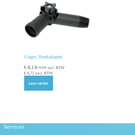
Unger, Hoekadapter
€
8,13
€
9,04
incl. BTW
€
6,72
excl. BTW
Lees verder
Services