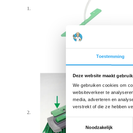
Toestemming
Deze website maakt gebruik
We gebruiken cookies om cont
websiteverkeer te analyseren
media, adverteren en analys
verstrekt of die ze hebben v
T
Noodzakelijk
o