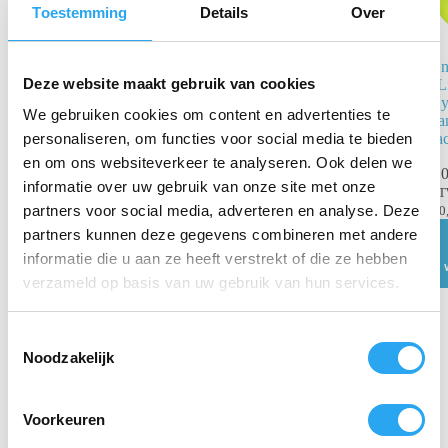
Toestemming
Details
Over
Unger 23227
Un
Deze website maakt gebruik van cookies
HiFlo nLite
nL
Klem Compleet
Hy
We gebruiken cookies om content en advertenties te
26 mm geel
tra
za
personaliseren, om functies voor social media te bieden
€
6,80
€
7,55
incl.
en om ons websiteverkeer te analyseren. Ook delen we
€
0
BTW
informatie over uw gebruik van onze site met onze
€
5,62
excl. BTW
B
partners voor social media, adverteren en analyse. Deze
€
0
Toevoegen
partners kunnen deze gegevens combineren met andere
aan
winkelwagen
informatie die u aan ze heeft verstrekt of die ze hebben
verzameld op basis van uw gebruik van hun services.
T
Noodzakelijk
o
e
s
Voorkeuren
t