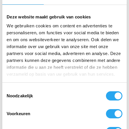
FO Adapter & Hoekadapter:
Voor de perfecte
instelling van je borstelhoek.
Deze website maakt gebruik van cookies
We gebruiken cookies om content en advertenties te
Flex Steelslang:
Hoogwaardige waterslang
inclusief rectus steeknippel en oor-ring voor een
personaliseren, om functies voor social media te bieden
lekvrije verbinding.
en om ons websiteverkeer te analyseren. Ook delen we
informatie over uw gebruik van onze site met onze
Optimale Waterdoorvoer:
Speciaal ontworpen
partners voor social media, adverteren en analyse. Deze
voor een constante flow tijdens intensief
tuckerwerk.
partners kunnen deze gegevens combineren met andere
informatie die u aan ze heeft verstrekt of die ze hebben
verzameld op basis van uw gebruik van hun services.
Gerelateerde producten
T
Noodzakelijk
o
e
s
Voorkeuren
t
e