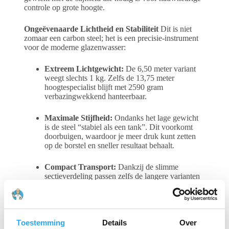
controle op grote hoogte.
Ongeëvenaarde Lichtheid en Stabiliteit
Dit is niet
zomaar een carbon steel; het is een precisie-instrument
voor de moderne glazenwasser:
Extreem Lichtgewicht:
De 6,50 meter variant
weegt slechts 1 kg. Zelfs de 13,75 meter
hoogtespecialist blijft met 2590 gram
verbazingwekkend hanteerbaar.
Maximale Stijfheid:
Ondanks het lage gewicht
is de steel “stabiel als een tank”. Dit voorkomt
doorbuigen, waardoor je meer druk kunt zetten
op de borstel en sneller resultaat behaalt.
Compact Transport:
Dankzij de slimme
sectieverdeling passen zelfs de langere varianten
probleemloos in de meeste bedrijfswagens.
Complete Set: Direct Klaar voor Gebruik
De FO
40K Ultra Lite wordt geleverd inclusief alle essentiële
Toestemming
Details
Over
accessoires om direct te kunnen starten: