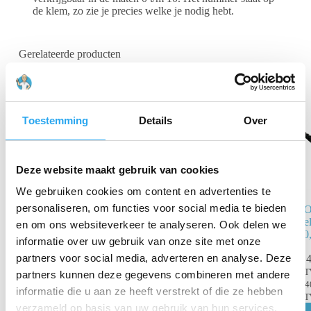
de klem, zo zie je precies welke je nodig hebt.
Gerelateerde producten
Toestemming
Details
Over
Deze website maakt gebruik van cookies
We gebruiken cookies om content en advertenties te
personaliseren, om functies voor social media te bieden
FO 40K Ultra
FO
Lite Hi-Mod
Te
en om ons websiteverkeer te analyseren. Ook delen we
Carbon
10
informatie over uw gebruik van onze site met onze
Telescoopsteel
partners voor social media, adverteren en analyse. Deze
€
4
13,75M
B
partners kunnen deze gegevens combineren met andere
€
1.076,90
incl.
€
4
informatie die u aan ze heeft verstrekt of die ze hebben
BTW
B
verzameld op basis van uw gebruik van hun services.
€
890,00
excl.