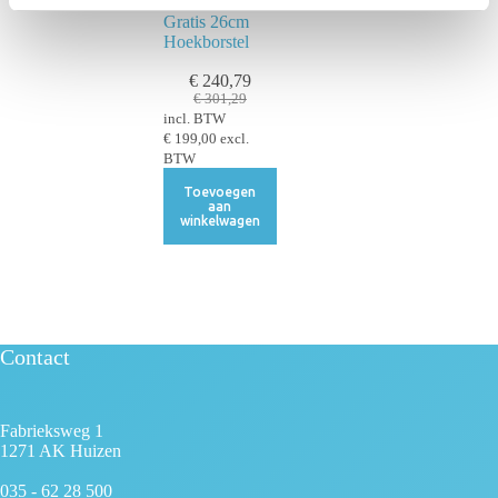
9,25 Meter +
t
Gratis 26cm
i
Hoekborstel
e
€
240,79
€
301,29
incl. BTW
€
199,00
excl.
BTW
Toevoegen
aan
winkelwagen
Contact
Fabrieksweg 1
1271 AK Huizen
035 - 62 28 500