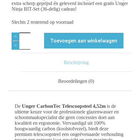
extra scherp geprijsd én geleverd inclusief een gratis Unger
Ninja BIT-Set (36-delig) cadeau!
Slechts 2 resterend op voorraad
Toevoegen aan winkelwagen
Beschrijving
Beoordelingen (0)
De
Unger CarbonTec Telescoopsteel 4,52m
is de
ultieme keuze voor de professionele glazenwasser en
schoonmaakspecialist die geen concessies doet aan
kwaliteit en ergonomie. Vervaardigd uit 100%
hoogwaardig carbon (koolstofvezel), biedt deze
premium telescoopsteel een ongeëvenaarde verhouding
tussen een extreem laag gewicht en een maximale