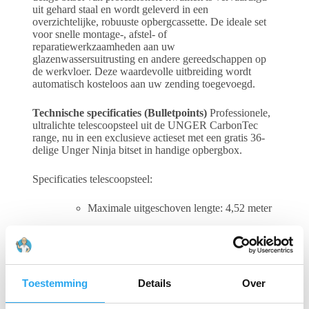
uit gehard staal en wordt geleverd in een
overzichtelijke, robuuste opbergcassette. De ideale set
voor snelle montage-, afstel- of
reparatiewerkzaamheden aan uw
glazenwassersuitrusting en andere gereedschappen op
de werkvloer. Deze waardevolle uitbreiding wordt
automatisch kosteloos aan uw zending toegevoegd.
Technische specificaties (Bulletpoints)
Professionele,
ultralichte telescoopsteel uit de UNGER CarbonTec
range, nu in een exclusieve actieset met een gratis 36-
delige Unger Ninja bitset in handige opbergbox.
Specificaties telescoopsteel:
Maximale uitgeschoven lengte: 4,52 meter
Zeer compacte ingeschoven
transportlengte: 1,44 meter
Vervaardigd uit 100% premium carbon
Toestemming
Details
Over
voor minimale doorbuiging