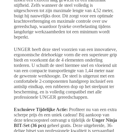
stijfheid. Zelfs wanneer de steel volledig is
uitgeschoven tot zijn maximale lengte van 4,52 meter,
buigt hij nauwelijks door. Dit zorgt voor een optimale
krachtoverbrenging en maximale controle over uw
gereedschap, waardoor fysieke overbelasting tijdens
langdurige werkzaamheden tot een minimum wordt
beperkt.
UNGER heeft deze steel voorzien van een innovatieve,
ergonomische driehoekige vorm die een superieure grip
biedt en voorkomt dat de 4 elementen onderling
torderen. U schuift de steel hiermee snel en vloeiend uit
van een compacte transportlengte van 1,44 meter naar
de gewenste werkhoogte. De steel is uitgerust met een
comfortabele 2-componenten handgreep inclusief een
antislip eindkap, een rubberen dop op het steelpunt ter
bescherming, en is volledig compatibel met alle
professionele UNGER gereedschappen.
Exclusieve Tijdelijke Actie:
Profiteer nu van een extra
scherpe prijs én een uniek cadeau! Bij aankoop van
deze telescoopsteel ontvangt u tijdelijk de
Unger Ninja
BIT-Set (36 pcs)
geheel gratis. Deze uitgebreide, 36-
delige bitset van professionele kwaliteit is vervaardigd