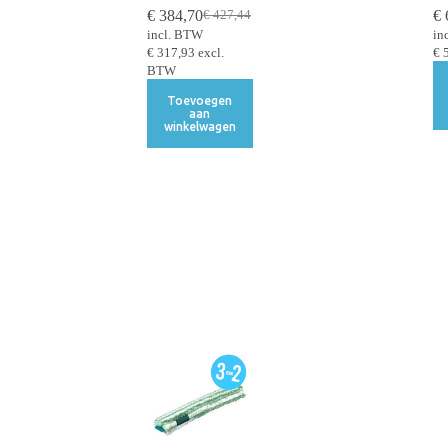
€
384,70
€
€
427,44
incl. BTW
in
€
317,93
excl.
€
5
BTW
Toevoegen
aan
winkelwagen