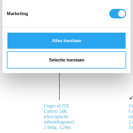
m
Geleverd in een compacte,
i
Marketing
schokbestendige en overzichtelijke
n
opbergdoos
g
s
s
Gerelateerde producten
Alles toestaan
e
l
e
Selectie toestaan
c
t
i
e
Unger nLITE
Un
Carbon 24K
Co
telescopische
ui
uitbreidingssteel,
2 
2 delig, 3,20m
3