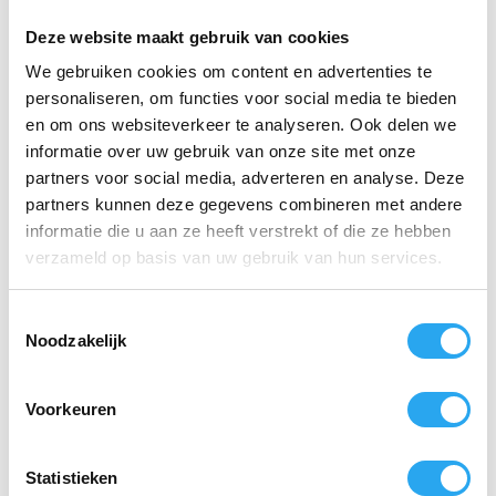
Extreem licht van gewicht: slechts 1,34 kg
Deze website maakt gebruik van cookies
Bestaat uit 4 uitschuifbare elementen met
We gebruiken cookies om content en advertenties te
gebruiksvriendelijke klemmen
personaliseren, om functies voor social media te bieden
en om ons websiteverkeer te analyseren. Ook delen we
Innovatieve ergonomische driehoekige
vorm tegen handvermoeidheid en torderen
informatie over uw gebruik van onze site met onze
partners voor social media, adverteren en analyse. Deze
Uitgerust met een comfortabele 2-
partners kunnen deze gegevens combineren met andere
componenten handgreep met antislip
informatie die u aan ze heeft verstrekt of die ze hebben
eindkap
verzameld op basis van uw gebruik van hun services.
Universeel compatibel met alle UNGER
gereedschappen en adapters
T
Noodzakelijk
o
Specificaties
gratis
bitset:
e
Uitgebreide 36-delige set met de meest
s
Voorkeuren
gangbare bitprofielen en maten
t
e
Vervaardigd uit hoogwaardig, gehard staal
m
Statistieken
voor een lange levensduur