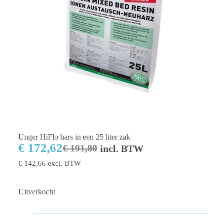
Unger HiFlo hars in een 25 liter zak
€
172,62
€
191,80
incl. BTW
€
142,66
excl. BTW
Uitverkocht