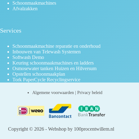
Schoonmaakmachines
Afvalzakken
Services
Schoonmaakmachine reparatie en onderhoud
Inbouwen van Telewash Systemen
Softwash Demo
Keuring schoonmaakmachines en ladders
Osmosewater tanken Huizen en Hilversum
Opstellen schoonmaakplan
Tork PaperCycle Recyclingservice
Algemene voorwaarden
|
Privacy beleid
Copyright © 2026 - Webshop by 100procentwillem.nl