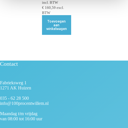
e
incl. BTW
€
160,59
excl.
BTW
Toevoegen
aan
winkelwagen
Contact
Fabrieksweg 1
1271 AK Huizen
035 - 62 28 500
info@100procentwillem.nl
Maandag t/m vrijdag
van 08:00 tot 16:00 uur