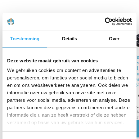
Toestemming
Details
Over
Un
Deze website maakt gebruik van cookies
TDS Meter
Hy
DI
We gebruiken cookies om content en advertenties te
€
3,57
€
7,20
incl.
Qu
personaliseren, om functies voor social media te bieden
BTW
har
€
2,95
excl. BTW
(24
en om ons websiteverkeer te analyseren. Ook delen we
informatie over uw gebruik van onze site met onze
Toevoegen
aan
partners voor social media, adverteren en analyse. Deze
winkelwagen
inc
partners kunnen deze gegevens combineren met andere
€
1
informatie die u aan ze heeft verstrekt of die ze hebben
B
verzameld op basis van uw gebruik van hun services.