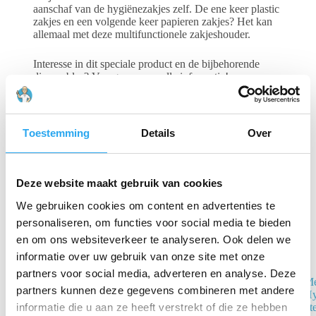
aanschaf van de hygiënezakjes zelf. De ene keer plastic
zakjes en een volgende keer papieren zakjes? Het kan
allemaal met deze multifunctionele zakjeshouder.
Interesse in dit speciale product en de bijbehorende
disposables? Vraag ons naar alle informatie!
Gerelateerde producten
Toestemming
Details
Over
Deze website maakt gebruik van cookies
We gebruiken cookies om content en advertenties te
personaliseren, om functies voor social media te bieden
en om ons websiteverkeer te analyseren. Ook delen we
informatie over uw gebruik van onze site met onze
partners voor social media, adverteren en analyse. Deze
MediQo-line
Me
partners kunnen deze gegevens combineren met andere
Hygiënebak 6
Hy
liter wit
informatie die u aan ze heeft verstrekt of die ze hebben
li