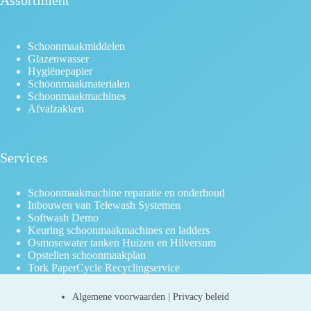
Assortiment
Schoonmaakmiddelen
Glazenwasser
Hygiënepapier
Schoonmaakmaterialen
Schoonmaakmachines
Afvalzakken
Services
Schoonmaakmachine reparatie en onderhoud
Inbouwen van Telewash Systemen
Softwash Demo
Keuring schoonmaakmachines en ladders
Osmosewater tanken Huizen en Hilversum
Opstellen schoonmaakplan
Tork PaperCycle Recyclingservice
Algemene voorwaarden
|
Privacy beleid