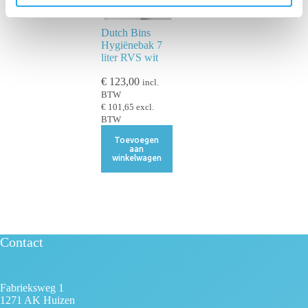
c
t
Dutch Bins
i
Hygiënebak 7
e
liter RVS wit
€
123,00
incl.
BTW
€
101,65
excl.
BTW
Toevoegen
aan
winkelwagen
Contact
Fabrieksweg 1
1271 AK Huizen