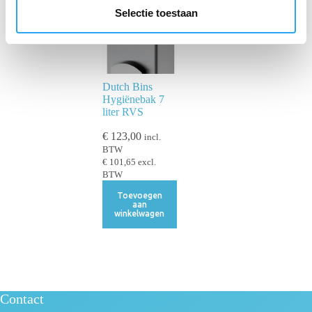
e
Selectie toestaan
c
t
i
e
Dutch Bins
Hygiënebak 7
liter RVS
€
123,00
incl.
BTW
€
101,65
excl.
BTW
Toevoegen
aan
winkelwagen
Contact