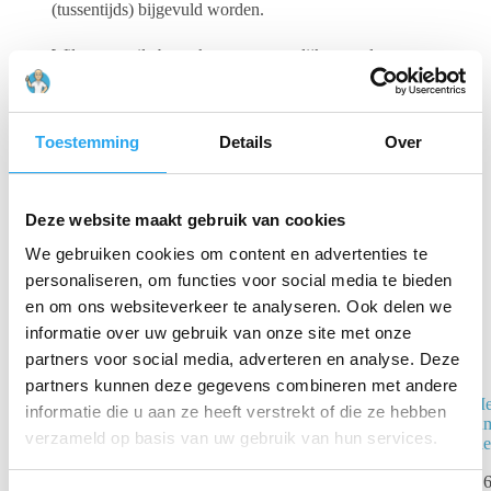
(tussentijds) bijgevuld worden.
Wilt u uw toiletbezoekers een vorstelijk gevoel geven,
bestel dan meteen deze dispenser!
Toestemming
Details
Over
Gerelateerde producten
Deze website maakt gebruik van cookies
We gebruiken cookies om content en advertenties te
personaliseren, om functies voor social media te bieden
en om ons websiteverkeer te analyseren. Ook delen we
informatie over uw gebruik van onze site met onze
partners voor social media, adverteren en analyse. Deze
partners kunnen deze gegevens combineren met andere
Mediclinics –
Me
2rolshouder wit
informatie die u aan ze heeft verstrekt of die ze hebben
ju
PR2784
verzameld op basis van uw gebruik van hun services.
kl
€
96,70
incl.
€
6
BTW