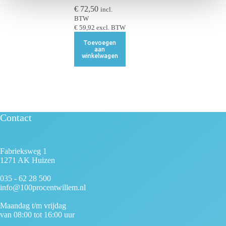
e
€
72,50
incl.
BTW
€
59,92
excl. BTW
Toevoegen
aan
winkelwagen
Contact
Fabrieksweg 1
1271 AK Huizen
035 - 62 28 500
info@100procentwillem.nl
Maandag t/m vrijdag
van 08:00 tot 16:00 uur