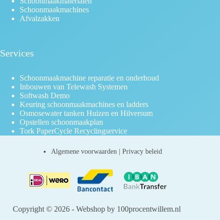
Schoonmaakmaterialen
Schoonmaakmachines
Afvalzakken
Services
Schoonmaakmachine reparatie en onderhoud
Inbouwen van Telewash Systemen
Softwash Demo
Keuring schoonmaakmachines en ladders
Osmosewater tanken Huizen en Hilversum
Opstellen schoonmaakplan
Tork PaperCycle Recyclingservice
Algemene voorwaarden
|
Privacy beleid
Copyright © 2026 - Webshop by 100procentwillem.nl