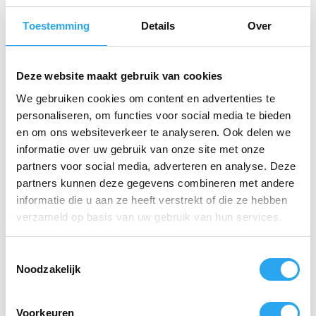
Toestemming
Details
Over
Deze website maakt gebruik van cookies
We gebruiken cookies om content en advertenties te
personaliseren, om functies voor social media te bieden
Tork boxpapierdispenser
en om ons websiteverkeer te analyseren. Ook delen we
Mini M1 Elevation wit
informatie over uw gebruik van onze site met onze
€
60,44
incl. BTW
partners voor social media, adverteren en analyse. Deze
€
49,95
excl. BTW
partners kunnen deze gegevens combineren met andere
Toevoegen aan
informatie die u aan ze heeft verstrekt of die ze hebben
winkelwagen
verzameld op basis van uw gebruik van hun services.
T
Noodzakelijk
o
e
s
Voorkeuren