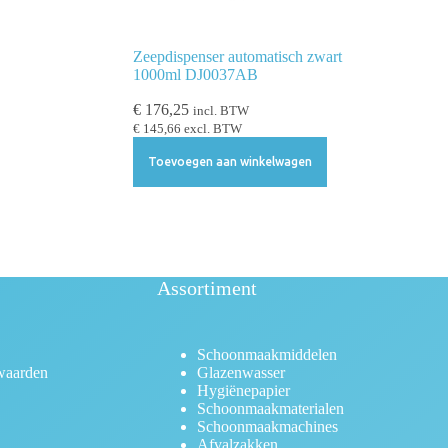
Zeepdispenser automatisch zwart
1000ml DJ0037AB
€
176,25
incl. BTW
€
145,66
excl. BTW
Toevoegen aan winkelwagen
Assortiment
Schoonmaakmiddelen
waarden
Glazenwasser
Hygiënepapier
Schoonmaakmaterialen
Schoonmaakmachines
Afvalzakken