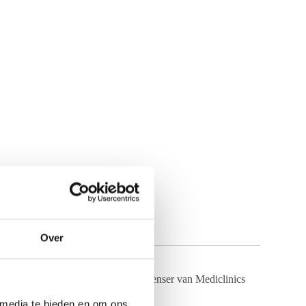
Over
ens stijlvol doseren? Deze zeepdispenser van Mediclinics
 media te bieden en om ons