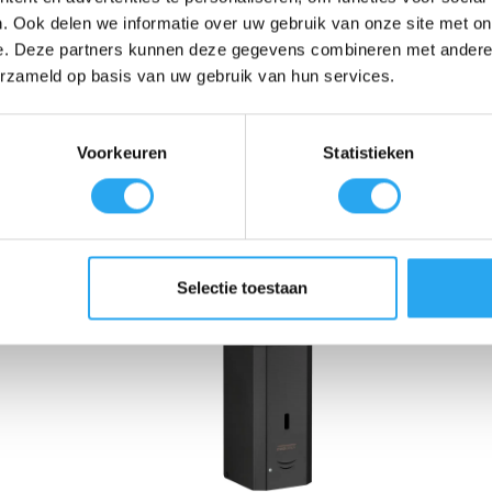
ook voor stijl. Interieurontwerpers vallen vooral voor de strakke wegwer
. Ook delen we informatie over uw gebruik van onze site met on
astafelblad. De verfijnde vorm van de tuit van deze zeepdispenser past 
e. Deze partners kunnen deze gegevens combineren met andere i
erzameld op basis van uw gebruik van hun services.
lblad? Vraag dan nu de offerte aan voor de inbouwzeepdispenser van Me
Voorkeuren
Statistieken
Selectie toestaan