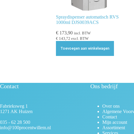
l
e
c
Spraydispenser automatisch RVS
1000ml DJS0039ACS
t
i
€
173,90
incl. BTW
e
€
143,72
excl. BTW
Toevoegen aan winkelwagen
Contact
Ons bedrijf
Fabrieksweg 1
Over ons
1271 AK Huizen
Algemene Voor
Contact
035 - 62 28 500
Mijn account
info@100procentwillem.nl
Assortiment
Services