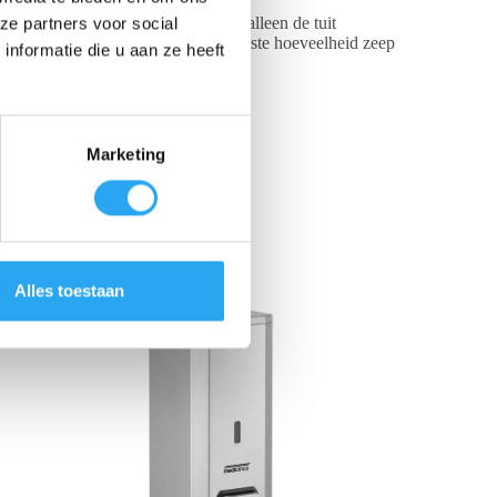
king in het bovenblad. Hierdoor is alleen de tuit
ze partners voor social
naadloos in de hand. U doseert de juiste hoeveelheid zeep
nformatie die u aan ze heeft
diclinics.
Marketing
Alles toestaan