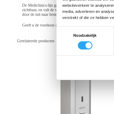
De Mediclinics-lijn gaat niet alleen voor praktisch, maar 
websiteverkeer te analyseren
zichtbaar, en valt de voorraadflacon subtiel weg in het w
media, adverteren en analys
door de tuit naar beneden te duwen.
verstrekt of die ze hebben v
Geeft u de voorkeur aan een strak en opgeruimd wastafe
T
Noodzakelijk
o
Gerelateerde producten
e
s
t
e
m
m
i
n
g
s
s
e