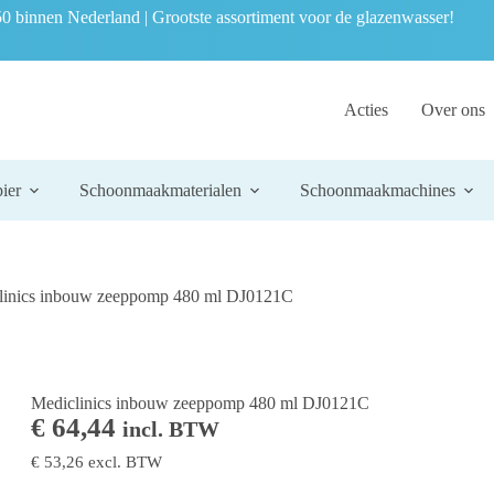
0 binnen Nederland | Grootste assortiment voor de glazenwasser!
Acties
Over ons
ier
Schoonmaakmaterialen
Schoonmaakmachines
linics inbouw zeeppomp 480 ml DJ0121C
Mediclinics inbouw zeeppomp 480 ml DJ0121C
€
64,44
incl. BTW
€
53,26
excl. BTW