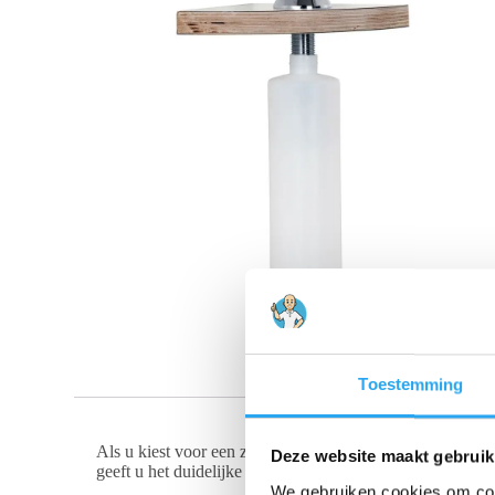
Toestemming
Als u kiest voor een zeepdispenser, wilt u maar één din
Deze website maakt gebruik
geeft u het duidelijke antwoord.
We gebruiken cookies om cont