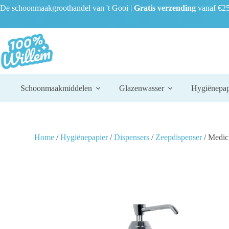
De schoonmaakgroothandel van 't Gooi |
Gratis verzending
vanaf €25
Schoonmaakmiddelen
Glazenwasser
Hygiënepap
Home
/
Hygiënepapier
/
Dispensers
/
Zeepdispenser
/ Medic