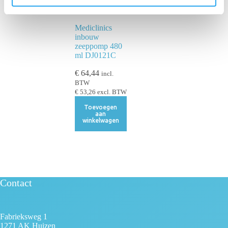
c
t
i
Mediclinics
inbouw
e
zeeppomp 480
ml DJ0121C
€
64,44
incl.
BTW
€
53,26
excl. BTW
Toevoegen
aan
winkelwagen
Contact
Fabrieksweg 1
1271 AK Huizen