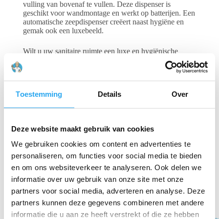
vulling van bovenaf te vullen. Deze dispenser is
geschikt voor wandmontage en werkt op batterijen. Een
automatische zeepdispenser creëert naast hygiëne en
gemak ook een luxebeeld.
Wilt u uw sanitaire ruimte een luxe en hygiënische
uitstraling geven? Vraag dan een offerte aan voor de
automatische zeepdispenser van Mediclinics.
Toestemming
Details
Over
Gerelateerde producten
Deze website maakt gebruik van cookies
We gebruiken cookies om content en advertenties te
personaliseren, om functies voor social media te bieden
en om ons websiteverkeer te analyseren. Ook delen we
informatie over uw gebruik van onze site met onze
partners voor social media, adverteren en analyse. Deze
partners kunnen deze gegevens combineren met andere
Spraydispenser
informatie die u aan ze heeft verstrekt of die ze hebben
RVS 1500 ml