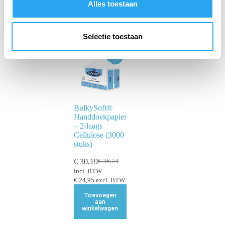
Alles toestaan
e
l
e
Selectie toestaan
c
t
i
e
BulkySoft®
Handdoekpapier
– 2-laags
Cellulose (3000
stuks)
€
30,19
€
36,24
incl. BTW
€
24,95
excl. BTW
Toevoegen
aan
winkelwagen