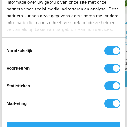
informatie over uw gebruik van onze site met onze
partners voor social media, adverteren en analyse. Deze
partners kunnen deze gegevens combineren met andere
Sa
informatie die u aan ze heeft verstrekt of die ze hebben
Co
verzameld op basis van uw gebruik van hun services.
2 
BulkySoft®
fo
Handdoekpapier
st
Flushable M-
T
fold – 2 Laags,
Noodzakelijk
o
€
3
3750 stuks
e
in
€
48,34
€
2
incl.
s
Voorkeuren
ex
BTW
t
€
39,95
excl. BTW
e
Toevoegen
m
Statistieken
aan
winkelwagen
m
i
Marketing
n
g
s
s