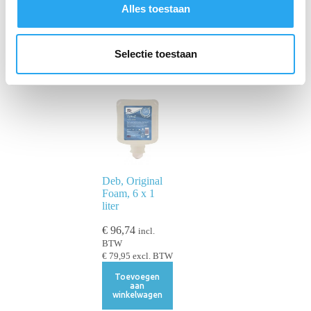
s
Alles toestaan
e
l
e
Selectie toestaan
c
t
i
e
Deb, Original
Foam, 6 x 1
liter
€
96,74
incl.
BTW
€
79,95
excl. BTW
Toevoegen
aan
winkelwagen