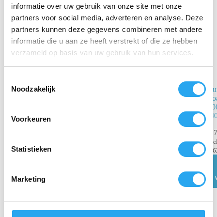
informatie over uw gebruik van onze site met onze
partners voor social media, adverteren en analyse. Deze
partners kunnen deze gegevens combineren met andere
informatie die u aan ze heeft verstrekt of die ze hebben
verzameld op basis van uw gebruik van hun services.
T
Noodzakelijk
Pevastar
Eu
o
handreiniger
So
e
wit. Emmer 3
10
s
liter
(4
Voorkeuren
t
€
36,24
€
7
incl.
e
BTW
inc
m
Statistieken
€
29,95
excl. BTW
€
6
m
Toevoegen
i
aan
winkelwagen
Marketing
n
g
s