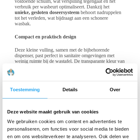
voldoende schuim, wat verspilling tegengaat en het
verbruik per wasbeurt optimaliseert. Dankzij het
unieke, gesloten doseersysteem
behoort nadruppelen
tot het verleden, wat bijdraagt aan een schonere
wasbak.
Compact en praktisch design
Deze kleine vulling, samen met de bijbehorende
dispenser, past perfect in sanitaire omgevingen met
weinig ruimte bij de wastafel. De transparante kleur van
de zeep geeft een hygiënische uitstraling, wat de
algemene beleving van de sanitaire ruimte verbetert. De
zeep past in de
Pearl White dispenser (431601)
en de
Pearl Black dispenser (431651)
.
Toestemming
Details
Over
Met de
Euro Foam Soap Lotion
kies je voor een
hygiënische, zuinige en compacte oplossing voor
handhygiëne.
Deze website maakt gebruik van cookies
We gebruiken cookies om content en advertenties te
Gerelateerde producten
personaliseren, om functies voor social media te bieden
en om ons websiteverkeer te analyseren. Ook delen we