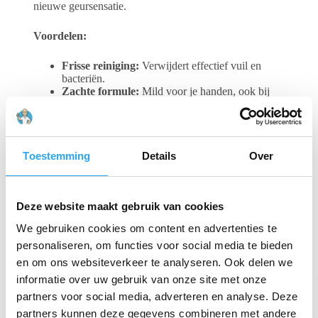
nieuwe geursensatie.
Voordelen:
Frisse reiniging:
Verwijdert effectief vuil en
bacteriën.
Zachte formule:
Mild voor je handen, ook bij
frequent gebruik.
Variatie aan geuren:
Een mix van heerlijke
Palmolive geuren voor een aangename ervaring.
Handig pompje:
Eenvoudig te doseren.
Voordeelverpakking:
6 flacons van 300 ml voor
Toestemming
Details
Over
langdurig gebruik.
Gerelateerde producten
Deze website maakt gebruik van cookies
We gebruiken cookies om content en advertenties te
personaliseren, om functies voor social media te bieden
en om ons websiteverkeer te analyseren. Ook delen we
informatie over uw gebruik van onze site met onze
partners voor social media, adverteren en analyse. Deze
partners kunnen deze gegevens combineren met andere