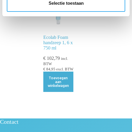
e
Selectie toestaan
c
t
i
e
Ecolab Foam
handzeep 1, 6 x
750 ml
€
102,79
incl.
BTW
€
84,95
excl. BTW
Toevoegen
aan
winkelwagen
Contact