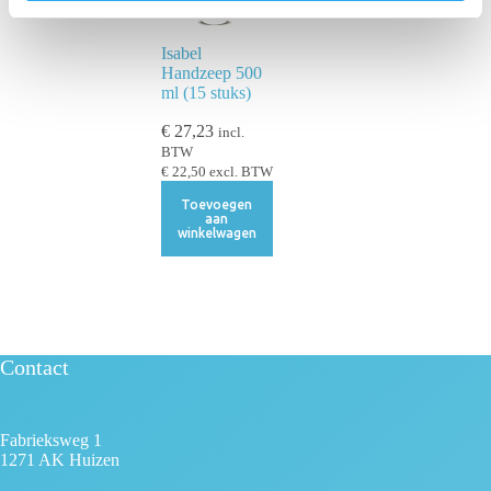
t
i
Isabel
e
Handzeep 500
ml (15 stuks)
€
27,23
incl.
BTW
€
22,50
excl. BTW
Toevoegen
aan
winkelwagen
Contact
Fabrieksweg 1
1271 AK Huizen