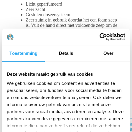
Licht geparfumeerd
Zeer zacht
Gesloten doseersysteem
Zeer zuinig in gebruik doordat het een foam zeep
is. Vult de hand direct met voldoende zeep om de
handen te wassen
Past in zowel de 430202 kunststof dispensers als
in de 436280 RVS dispenser
Gerelateerde producten
Toestemming
Details
Over
Deze website maakt gebruik van cookies
We gebruiken cookies om content en advertenties te
personaliseren, om functies voor social media te bieden
en om ons websiteverkeer te analyseren. Ook delen we
informatie over uw gebruik van onze site met onze
partners voor social media, adverteren en analyse. Deze
Clean and
Pe
partners kunnen deze gegevens combineren met andere
Clever
ha
informatie die u aan ze heeft verstrekt of die ze hebben
Professional
wi