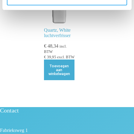
c
t
i
e
Quartz, White
luchtverfrisser
€
48,34
incl.
BTW
€
39,95
excl. BTW
Toevoegen
aan
winkelwagen
Contact
Fabrieksweg 1