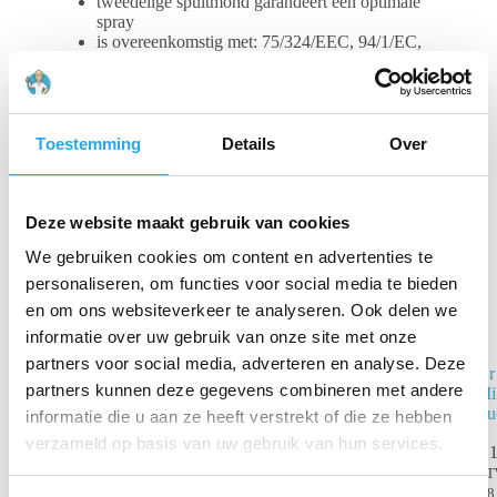
tweedelige spuitmond garandeert een optimale
spray
is overeenkomstig met: 75/324/EEC, 94/1/EC,
99/45/EC, 2001/60/EC CECHY
Gerelateerde producten
Toestemming
Details
Over
Deze website maakt gebruik van cookies
We gebruiken cookies om content en advertenties te
personaliseren, om functies voor social media te bieden
en om ons websiteverkeer te analyseren. Ook delen we
informatie over uw gebruik van onze site met onze
partners voor social media, adverteren en analyse. Deze
Air-O-Kit
Dr
partners kunnen deze gegevens combineren met andere
vulling
Mil
SQUASH –
Luc
informatie die u aan ze heeft verstrekt of die ze hebben
Artikel 54012
verzameld op basis van uw gebruik van hun services.
€
1
€
93,00
incl.
B
BTW
€
8