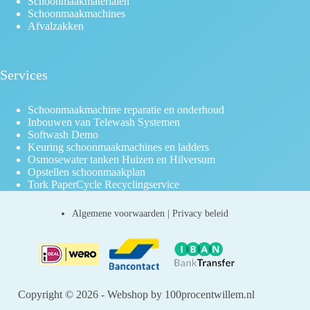
Schoonmaakmaterialen
Schoonmaakmachines
Afvalzakken
Services
Schoonmaakmachine reparatie en onderhoud
Inbouwen van Telewash Systemen
Softwash Demo
Keuring schoonmaakmachines en ladders
Osmosewater tanken Huizen en Hilversum
Opstellen schoonmaakplan
Tork PaperCycle Recyclingservice
Algemene voorwaarden
|
Privacy beleid
Copyright © 2026 - Webshop by 100procentwillem.nl