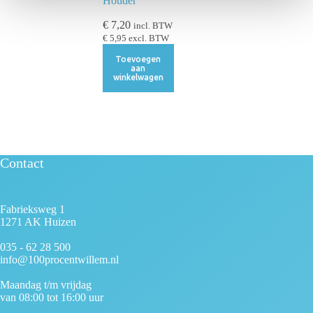
Houder
e
€
7,20
incl. BTW
€
5,95
excl. BTW
Toevoegen
aan
winkelwagen
Contact
Fabrieksweg 1
1271 AK Huizen
035 - 62 28 500
info@100procentwillem.nl
Maandag t/m vrijdag
van 08:00 tot 16:00 uur