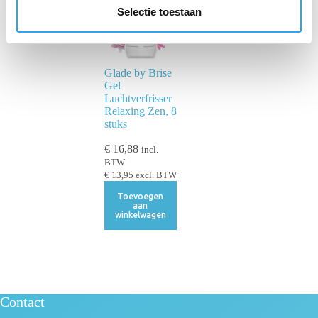
e
Selectie toestaan
c
t
i
Glade by Brise
e
Gel
Luchtverfrisser
Relaxing Zen, 8
stuks
€
16,88
incl.
BTW
€
13,95
excl. BTW
Toevoegen
aan
winkelwagen
Contact