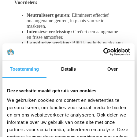
Voordelen:
Neutraliseert geuren:
Elimineert effectief
onaangename geuren, in plaats van ze te
maskeren.
Intensieve verfrissing:
Creëert een aangename
en frisse atmosfeer.
Langdurige werking:
Blijft langdurig werkzaam
voor een blijvend frisse omgeving.
Eenvoudig in gebruik:
Spray eenvoudig in de
ruimte voor een direct resultaat.
Veelzijdig:
Geschikt voor diverse ruimtes, zoals
Toestemming
Details
Over
kantoren, toiletten, kleedkamers en meer.
Gerelateerde producten
Deze website maakt gebruik van cookies
We gebruiken cookies om content en advertenties te
personaliseren, om functies voor social media te bieden
en om ons websiteverkeer te analyseren. Ook delen we
informatie over uw gebruik van onze site met onze
partners voor social media, adverteren en analyse. Deze
partners kunnen deze gegevens combineren met andere