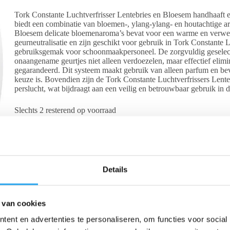
Tork Constante Luchtverfrisser Lentebries en Bloesem handhaaft ee
biedt een combinatie van bloemen-, ylang-ylang- en houtachtige aro
Bloesem delicate bloemenaroma’s bevat voor een warme en verwelk
geurneutralisatie en zijn geschikt voor gebruik in Tork Constante
gebruiksgemak voor schoonmaakpersoneel. De zorgvuldig geselecte
onaangename geurtjes niet alleen verdoezelen, maar effectief elimi
gegarandeerd. Dit systeem maakt gebruik van alleen parfum en beva
keuze is. Bovendien zijn de Tork Constante Luchtverfrissers Lent
perslucht, wat bijdraagt aan een veilig en betrouwbaar gebruik in
Slechts 2 resterend op voorraad
Toevoegen aan winkelwagen
Details
Beschrijving
Beoordelingen (0)
 van cookies
dhaaft een voortdurende frisheid in sanitaire ruimtes. Lentebries bied
ent en advertenties te personaliseren, om functies voor social
tstaat, terwijl Bloesem delicate bloemenaroma’s bevat voor een warme e