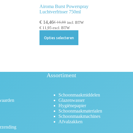
Airoma Burst Powerspray
Luchtverfrisser 750ml
€
14,46
€
16,88
incl. BTW
€
11,95
excl. BTW
Opties selecteren
Assortiment
Schoonmaakmiddelen
waarden
Glazenwasser
Hygiënepapier
Schoonmaakmaterialen
Schoonmaakmachines
Afvalzakken
rzending