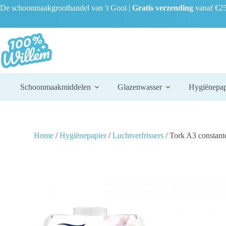
De schoonmaakgroothandel van 't Gooi |
Gratis verzending
vanaf €25
Schoonmaakmiddelen
Glazenwasser
Hygiënepap
Home
/
Hygiënepapier
/
Luchtverfrissers
/ Tork A3 constante