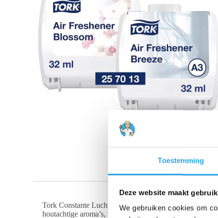
Toestemming
Deze website maakt gebruik
Tork Constante Luchtverfrisser Lentebries en Bloesem han
We gebruiken cookies om cont
houtachtige aroma’s, waardoor een verfrissende bries on