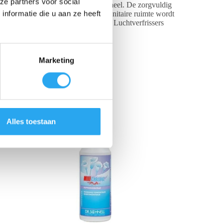
ze partners voor social
gebruiksgemak voor schoonmaakpersoneel. De zorgvuldig
nformatie die u aan ze heeft
ren, waardoor een constant frisse sanitaire ruimte wordt
s. Bovendien zijn de Tork Constante Luchtverfrissers
diverse omgevingen.
Marketing
Alles toestaan