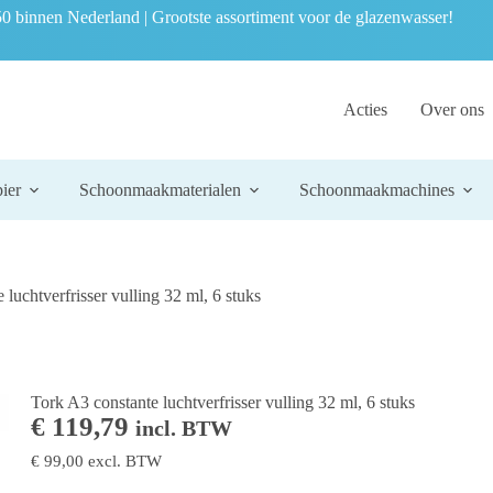
0 binnen Nederland | Grootste assortiment voor de glazenwasser!
Acties
Over ons
ier
Schoonmaakmaterialen
Schoonmaakmachines
 luchtverfrisser vulling 32 ml, 6 stuks
Tork A3 constante luchtverfrisser vulling 32 ml, 6 stuks
€
119,79
incl. BTW
€
99,00
excl. BTW