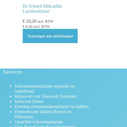
Dr Schnell Milicaribic
Luchtverfrisser
€
10,29
incl. BTW
€
8,50
excl. BTW
Toevoegen aan winkelwagen
Services
Schoonmaakmachine reparatie en
onderhoud
Inbouwen van Telewash Systemen
Softwash Demo
Keuring schoonmaakmachines en ladders
Osmosewater tanken Huizen en
Hilversum
Opstellen schoonmaakplan
Tork PaperCycle Recyclingservice