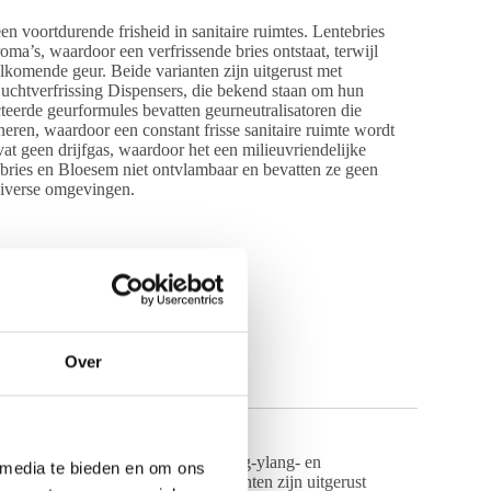
n voortdurende frisheid in sanitaire ruimtes. Lentebries
ma’s, waardoor een verfrissende bries ontstaat, terwijl
omende geur. Beide varianten zijn uitgerust met
 Luchtverfrissing Dispensers, die bekend staan om hun
erde geurformules bevatten geurneutralisatoren die
neren, waardoor een constant frisse sanitaire ruimte wordt
t geen drijfgas, waardoor het een milieuvriendelijke
ebries en Bloesem niet ontvlambaar en bevatten ze geen
 diverse omgevingen.
Over
t een combinatie van bloemen-, ylang-ylang- en
 media te bieden en om ons
n verwelkomende geur. Beide varianten zijn uitgerust