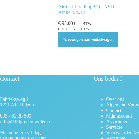
e
Air-O-Kit vulling SQUASH –
c
Artikel 54012
t
€
93,00
incl. BTW
i
€
76,86
excl. BTW
e
Toevoegen aan winkelwagen
Contact
Ons bedrijf
Fabrieksweg 1
Over ons
1271 AK Huizen
Algemene Voor
Contact
035 - 62 28 500
Mijn account
info@100procentwillem.nl
Assortiment
Services
Maandag t/m vrijdag
Voorwaarden Ve
van 08:00 tot 16:00 uur
Vacatures