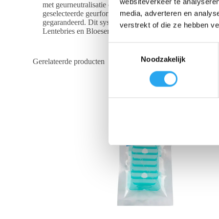
websiteverkeer te analyseren
met geurneutralisatie en zijn geschikt voor gebruik in 
media, adverteren en analys
geselecteerde geurformules bevatten geurneutralisatoren d
gegarandeerd. Dit systeem maakt gebruik van alleen parfu
verstrekt of die ze hebben v
Lentebries en Bloesem niet ontvlambaar en bevatten ze g
T
Noodzakelijk
o
Gerelateerde producten
e
s
t
e
m
m
i
n
g
s
s
e
l