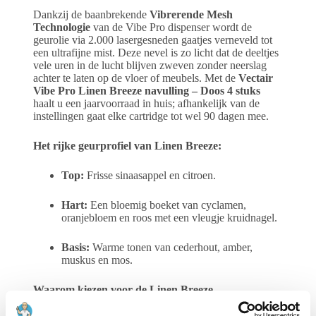
Dankzij de baanbrekende
Vibrerende Mesh
Technologie
van de Vibe Pro dispenser wordt de
geurolie via 2.000 lasergesneden gaatjes verneveld tot
een ultrafijne mist. Deze nevel is zo licht dat de deeltjes
vele uren in de lucht blijven zweven zonder neerslag
achter te laten op de vloer of meubels. Met de
Vectair
Vibe Pro Linen Breeze navulling – Doos 4 stuks
haalt u een jaarvoorraad in huis; afhankelijk van de
instellingen gaat elke cartridge tot wel 90 dagen mee.
Het rijke geurprofiel van Linen Breeze:
Top:
Frisse sinaasappel en citroen.
Hart:
Een bloemig boeket van cyclamen,
oranjebloem en roos met een vleugje kruidnagel.
Basis:
Warme tonen van cederhout, amber,
muskus en mos.
Waarom kiezen voor de Linen Breeze
jaarverpakking?