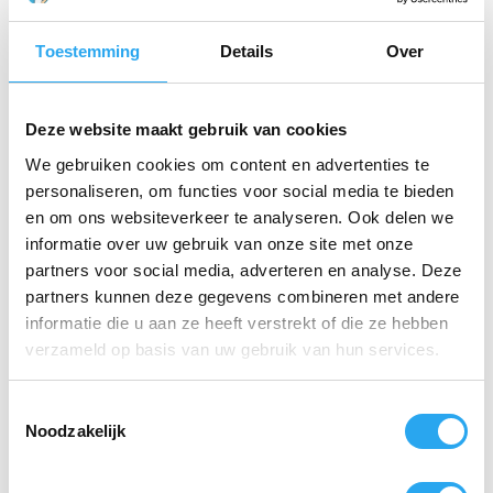
Toegankelijke Frisheid:
Medium geurintensiteit
(3/5) voor een subtiele aanwezigheid.
Toestemming
Details
Over
Ultrafijne Verneveling:
Blijft urenlang hangen
zonder residu of neerslag.
Deze website maakt gebruik van cookies
Duurzaam Systeem:
Volledig vrij van aerosolen
We gebruiken cookies om content en advertenties te
en drijfgassen.
personaliseren, om functies voor social media te bieden
en om ons websiteverkeer te analyseren. Ook delen we
Flexibele Controle:
Instelbaar voor een
geurcyclus van 30, 45, 60 of 90 dagen.
informatie over uw gebruik van onze site met onze
partners voor social media, adverteren en analyse. Deze
Jaarvoorraad:
4 vullingen per doos voor 360
partners kunnen deze gegevens combineren met andere
dagen constante geurcontrole.
informatie die u aan ze heeft verstrekt of die ze hebben
verzameld op basis van uw gebruik van hun services.
Gerelateerde producten
T
Noodzakelijk
o
e
s