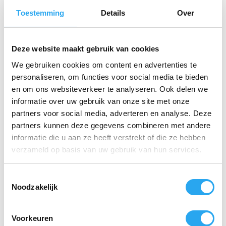
Toestemming
Details
Over
Waarom kiezen voor de White Tea & Thyme
jaarverpakking?
Subtiele Beleving:
Lage geurintensiteit (2/5)
Deze website maakt gebruik van cookies
voor een achtergrondgeur die nooit overheerst.
We gebruiken cookies om content en advertenties te
personaliseren, om functies voor social media te bieden
Veilig & Duurzaam:
VOC-vrijgesteld en
ongevaarlijk voor alle soorten transport.
en om ons websiteverkeer te analyseren. Ook delen we
informatie over uw gebruik van onze site met onze
Revolutionaire Verneveling:
Blijft aanzienlijk
partners voor social media, adverteren en analyse. Deze
langer hangen zonder residu.
partners kunnen deze gegevens combineren met andere
informatie die u aan ze heeft verstrekt of die ze hebben
Jaarvoorraad:
4 vullingen per doos zorgen voor
360 dagen zorgeloze geurcontrole.
verzameld op basis van uw gebruik van hun services.
T
Gerelateerde producten
Noodzakelijk
o
e
s
Voorkeuren
t