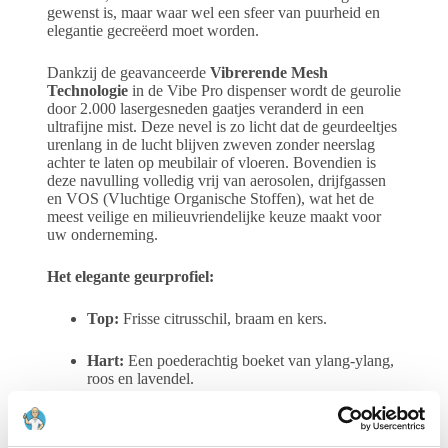
gewenst is, maar waar wel een sfeer van puurheid en
elegantie gecreëerd moet worden.
Dankzij de geavanceerde
Vibrerende Mesh
Technologie
in de Vibe Pro dispenser wordt de geurolie
door 2.000 lasergesneden gaatjes veranderd in een
ultrafijne mist. Deze nevel is zo licht dat de geurdeeltjes
urenlang in de lucht blijven zweven zonder neerslag
achter te laten op meubilair of vloeren. Bovendien is
deze navulling volledig vrij van aerosolen, drijfgassen
en VOS (Vluchtige Organische Stoffen), wat het de
meest veilige en milieuvriendelijke keuze maakt voor
uw onderneming.
Het elegante geurprofiel:
Top:
Frisse citrusschil, braam en kers.
Hart:
Een poederachtig boeket van ylang-ylang,
roos en lavendel.
Basis:
Zachte, witte muskus voor een blijvende,
zuivere finish.