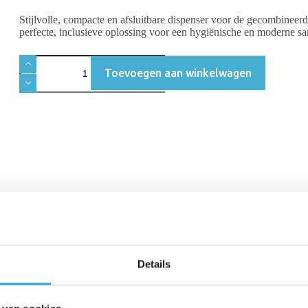
Stijlvolle, compacte en afsluitbare dispenser voor de gecombineer
perfecte, inclusieve oplossing voor een hygiënische en moderne san
Toevoegen aan winkelwagen
Beschrijving
Beoordelingen (0)
Details
it
tilt u de gastvrijheid en de hygiënestandaard in uw sanitaire ruimtes 
menstruatieproducten op de werkplek beschikbaar moeten zijn, terwijl d
oor het welzijn van uw personeel, gasten en studenten. Het biedt een disc