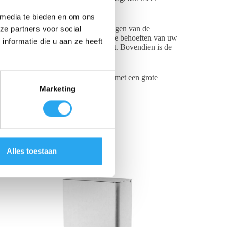
 media te bieden en om ons
 het mogelijk om verschillende vullingen van de
ze partners voor social
te bieden. Zo voorziet u in de diverse behoeften van uw
nformatie die u aan ze heeft
in uw sanitaire voorzieningen behoudt. Bovendien is de
enstruatieproducten. Compact design met een grote
l.
Marketing
Alles toestaan