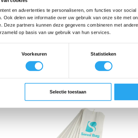
 van cookies
uw organisatie.
ent en advertenties te personaliseren, om functies voor social
 bescheiden afmetingen een grote capaciteit. Het unieke ontwerp maakt
. Ook delen we informatie over uw gebruik van onze site met on
ons en inlegkruisjes – overzichtelijk in één en dezelfde dispenser aan 
e. Deze partners kunnen deze gegevens combineren met andere i
nbare Tork Elevation-assortiment, waardoor u een uniforme uitstraling 
erzameld op basis van uw gebruik van hun services.
en en te onderhouden met de universele Tork sleutel.
sluitbare Tork dispenser voor de gecombineerde uitgifte van Libresse m
 Eenvoudig toegankelijk en te onderhouden met de standaard Tork sleute
Voorkeuren
Statistieken
Selectie toestaan