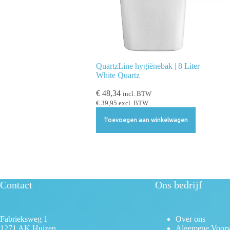
e
l
e
c
t
QuartzLine hygiënebak | 8 Liter –
i
White Quartz
e
€
48,34
incl. BTW
€
39,95
excl. BTW
Toevoegen aan winkelwagen
Contact
Ons bedrijf
Fabrieksweg 1
Over ons
1271 AK Huizen
Algemene Voor