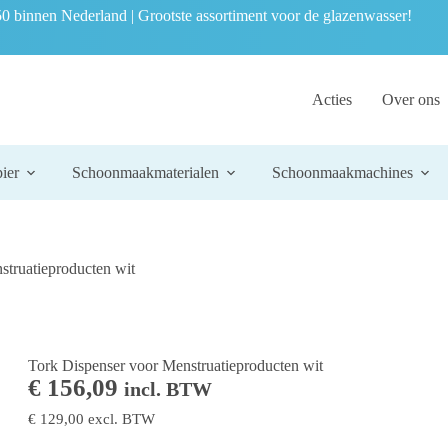
0 binnen Nederland | Grootste assortiment voor de glazenwasser!
Acties
Over ons
ier
Schoonmaakmaterialen
Schoonmaakmachines
struatieproducten wit
Tork Dispenser voor Menstruatieproducten wit
€
156,09
incl. BTW
€
129,00
excl. BTW