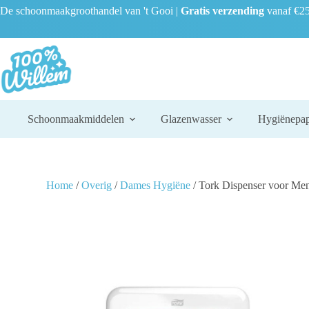
De schoonmaakgroothandel van 't Gooi |
Gratis verzending
vanaf €25
Schoonmaakmiddelen
Glazenwasser
Hygiënepap
Home
/
Overig
/
Dames Hygiëne
/ Tork Dispenser voor Men