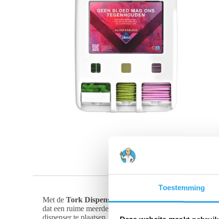
Toestemming
Met de
Tork Dispenser voor Menstruatieproducten w
dat een ruime meerderheid van de medewerkers vindt dat 
dispenser te plaatsen, toont u direct dat u actief zorgt v