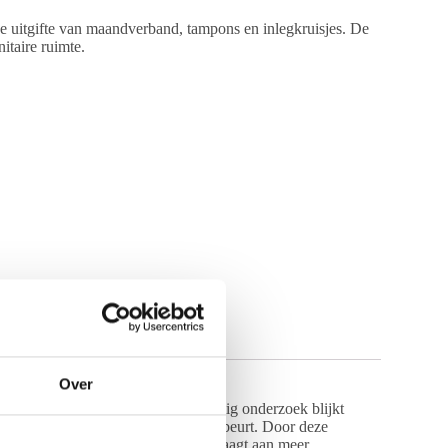
de uitgifte van maandverband, tampons en inlegkruisjes. De
itaire ruimte.
Over
naar een hoger niveau. Uit grootschalig onderzoek blijkt
it in de praktijk nog nauwelijks gebeurt. Door deze
rete en inclusieve oplossing die bijdraagt aan meer