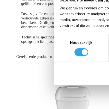
Deze website maakt gebruik
gelijkheid en een positieve, moderne werkcultuur binnen 
We gebruiken cookies om cont
Deze stijlvolle en compacte dispenser heeft ondanks zijn
websiteverkeer te analyseren
vertrouwde Libresse-kwaliteit – zoals maandverband, tamp
media, adverteren en analys
bezoekers. De dispenser sluit naadloos aan bij het herke
verstrekt of die ze hebben v
dispenser diefstalveilig afsluitbaar en eenvoudig te open
T
Technische specificaties (Bulletpoints)
Stijlvolle en af
opslagcapaciteit, passend binnen de Tork Elevation-lijn.
Noodzakelijk
o
e
s
Gerelateerde producten
t
e
m
m
i
n
g
s
s