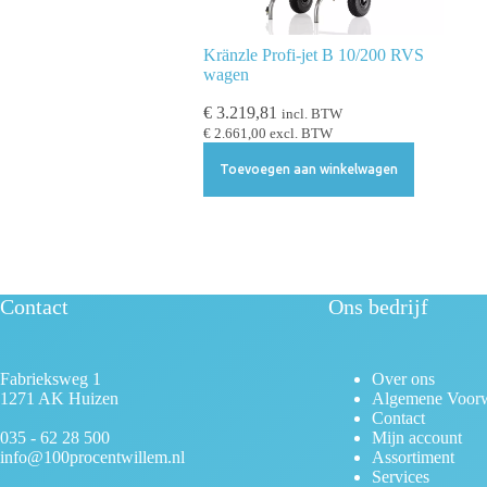
l
e
c
Kränzle Profi-jet B 10/200 RVS
wagen
t
i
€
3.219,81
incl. BTW
e
€
2.661,00
excl. BTW
Toevoegen aan winkelwagen
Contact
Ons bedrijf
Fabrieksweg 1
Over ons
1271 AK Huizen
Algemene Voor
Contact
035 - 62 28 500
Mijn account
info@100procentwillem.nl
Assortiment
Services