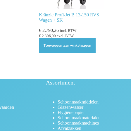
Kränzle Profi-Jet B 13-150 RVS
Wagen + SK
€
2.790,26
incl. BTW
€
2.306,00
excl. BTW
Toevoegen aan winkelwagen
Assortiment
Schoonmaakmiddelen
waarden
Glazenwasser
Hygiënepapier
Schoonmaakmaterialen
Schoonmaakmachines
Afvalzakken