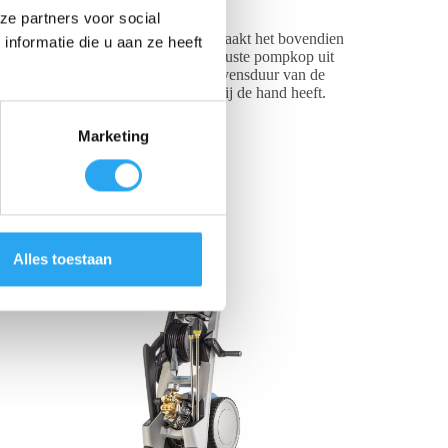
ze partners voor social
t en efficiënt weg. Dit hoge debiet maakt het bovendien
nformatie die u aan ze heeft
el. De machine beschikt over een robuuste pompkop uit
oslaat, wat energie bespaart en de levensduur van de
ct voor elke klus de juiste straal bij de hand heeft.
Marketing
Alles toestaan