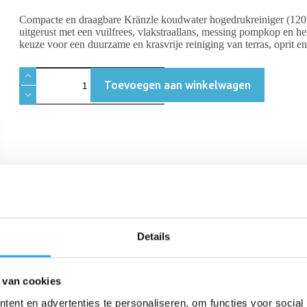
Compacte en draagbare Kränzle koudwater hogedrukreiniger (120 
uitgerust met een vuilfrees, vlakstraallans, messing pompkop en h
keuze voor een duurzame en krasvrije reiniging van terras, oprit e
Toevoegen aan winkelwagen
Beschrijving
Beoordelingen (0)
Details
drukreiniger voor wie op zoek is naar professionele topkwaliteit in ee
 van cookies
huis, zoals het grondig schoonmaken van een oprit, terras, fiets, motor
ent en advertenties te personaliseren, om functies voor social
f mee te gaan en betrouwbare prestaties te leveren.