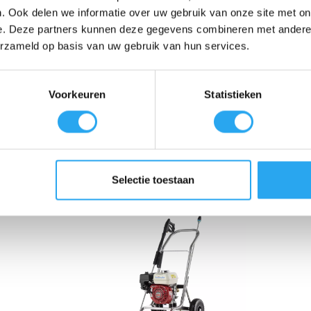
. Ook delen we informatie over uw gebruik van onze site met on
 debiet van 10 liter per minuut (10 l/min) spoelt losgeweekt vuil direc
e. Deze partners kunnen deze gegevens combineren met andere i
zoals een vloerreiniger, rioolreinigingsslang of een roterende wasborst
erzameld op basis van uw gebruik van hun services.
Dit systeem schakelt de motor direct uit zodra u het uitschakelpistool l
rd geleverd met zowel een vuilfrees- als een vlakstraallans, zodat u dire
Voorkeuren
Statistieken
Selectie toestaan