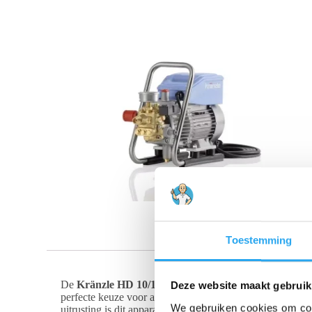
Toestemming
De
Kränzle HD 10/122 TS
is de ultieme koudwater hoge
Deze website maakt gebruik
perfecte keuze voor alle reinigingsklussen in en om het 
We gebruiken cookies om cont
uitrusting is dit apparaat ontworpen om jarenlang intensie