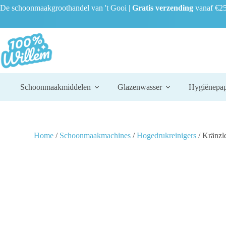
De schoonmaakgroothandel van 't Gooi |
Gratis verzending
vanaf €25
Schoonmaakmiddelen
Glazenwasser
Hygiënepap
Home
/
Schoonmaakmachines
/
Hogedrukreinigers
/ Kränzl