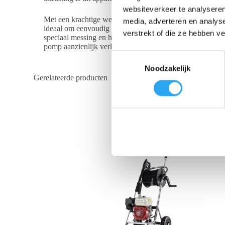
websiteverkeer te analyseren
Met een krachtige werkdruk van 120 bar en een uitstekend
media, adverteren en analys
ideaal om eenvoudig handige accessoires aan te sluiten, 
verstrekt of die ze hebben v
speciaal messing en het slimme Totaal-stop systeem (TS). 
pomp aanzienlijk verlengt. Deze complete set wordt standaa
T
Noodzakelijk
o
Gerelateerde producten
e
s
t
e
m
m
i
n
g
s
s
e