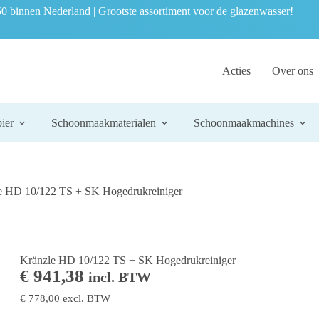
0 binnen Nederland | Grootste assortiment voor de glazenwasser!
Acties
Over ons
ier
Schoonmaakmaterialen
Schoonmaakmachines
e HD 10/122 TS + SK Hogedrukreiniger
Kränzle HD 10/122 TS + SK Hogedrukreiniger
€
941,38
incl. BTW
€
778,00
excl. BTW