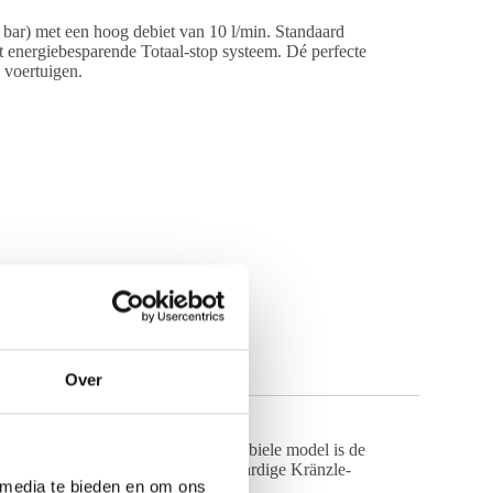
bar) met een hoog debiet van 10 l/min. Standaard
et energiebesparende Totaal-stop systeem. Dé perfecte
n voertuigen.
Over
n compact en draagbaar jasje. Dit mobiele model is de
 of auto. Dankzij de bekende, hoogwaardige Kränzle-
 media te bieden en om ons