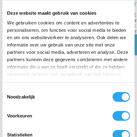
NX300
T
batterijlader
Deze website maakt gebruik van cookies
€
€
11,54
€
12,83
B
We gebruiken cookies om content en advertenties te
incl. BTW
€
€
9,54
excl. BTW
personaliseren, om functies voor social media te bieden
B
en om ons websiteverkeer te analyseren. Ook delen we
Toevoegen
aan
informatie over uw gebruik van onze site met onze
winkelwagen
partners voor social media, adverteren en analyse. Deze
partners kunnen deze gegevens combineren met andere
informatie die u aan ze heeft verstrekt of die ze hebben
verzameld op basis van uw gebruik van hun services.
T
Noodzakelijk
o
e
s
Voorkeuren
t
e
m
Statistieken