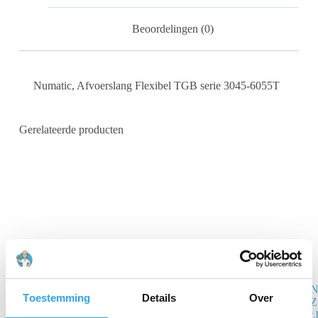
Beoordelingen (0)
Numatic, Afvoerslang Flexibel TGB serie 3045-6055T
Gerelateerde producten
N
Numatic
Toestemming
Details
Over
Z
Laadkabel
t.