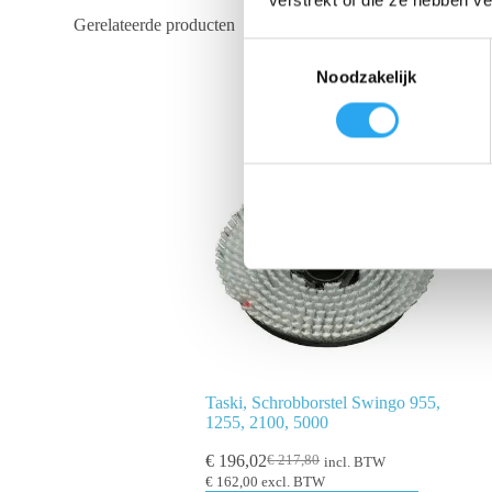
Gerelateerde producten
T
Noodzakelijk
o
e
s
t
e
m
m
i
n
g
s
s
e
Taski, Schrobborstel Swingo 955,
l
1255, 2100, 5000
e
€
196,02
€
217,80
incl. BTW
c
€
162,00
excl. BTW