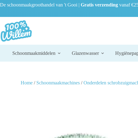
De schoonmaakgroothandel van 't Gooi |
Gratis verzending
vanaf €25
Schoonmaakmiddelen
Glazenwasser
Hygiënepap
Home
/
Schoonmaakmachines
/
Onderdelen schrobzuigmac