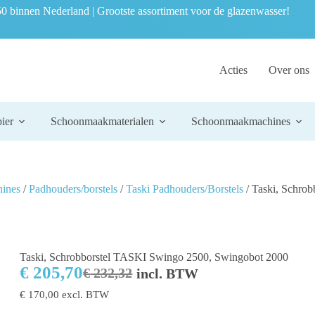
0 binnen Nederland | Grootste assortiment voor de glazenwasser!
Acties
Over ons
ier
Schoonmaakmaterialen
Schoonmaakmachines
hines
/
Padhouders/borstels
/
Taski Padhouders/Borstels
/ Taski, Schro
Taski, Schrobborstel TASKI Swingo 2500, Swingobot 2000
€
205,70
€
232,32
incl. BTW
€
170,00
excl. BTW