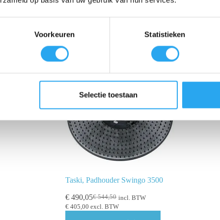
Voorkeuren
Statistieken
Selectie toestaan
Taski, Padhouder Swingo 3500
€
490,05
€
544,50
incl. BTW
€
405,00
excl. BTW