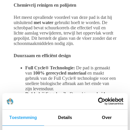
Chemievrij reinigen en polijsten
Het meest opvallende voordeel van deze pad is dat hij
uitsluitend
met water
gebruikt hoeft te worden. De
schrobpad bevat schuurkorrels die effectief vuil en
lichte aanslag verwijderen, terwijl het oppervlak wordt
gepolijst. Dit herstelt de glans van de vloer zonder dat er
schoonmaakmiddelen nodig zijn.
Duurzaam en efficiënt design
Full Cycle® Technologie:
De pad is gemaakt
van
100% gerecycled materiaal
en maakt
gebruik van de Full Cycle® technologie voor een
snellere biologische afbraak aan het einde van
zijn levensduur.
Dubbelzijdig gebruik:
De pad is
aan beide
zijden te gebruiken
, wat de levensduur
verdubbelt en de operationele kosten verlaagt.
Compatibiliteit:
De pad is geschikt voor gebruik
onder een
eenschijfsmachine of
Toestemming
Details
Over
schrobzuigmachine met een toerental van
minder dan 350 RPM
.