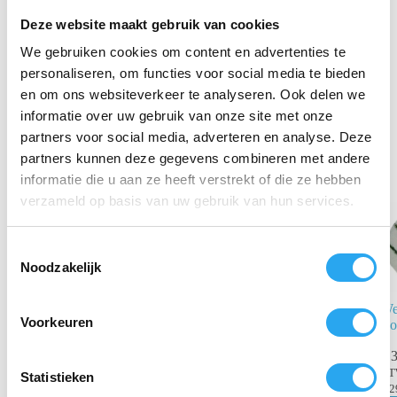
Met de
Smart Scrub pad turqoise
kies je voor een
Deze website maakt gebruik van cookies
duurzame, efficiënte en chemievrije methode voor het
We gebruiken cookies om content en advertenties te
dagelijkse onderhoud van je harde vloeren.
personaliseren, om functies voor social media te bieden
en om ons websiteverkeer te analyseren. Ook delen we
Gerelateerde producten
informatie over uw gebruik van onze site met onze
partners voor social media, adverteren en analyse. Deze
partners kunnen deze gegevens combineren met andere
informatie die u aan ze heeft verstrekt of die ze hebben
verzameld op basis van uw gebruik van hun services.
T
Noodzakelijk
o
e
Polish pad
We
s
Voorkeuren
white Full
Bo
t
Cycle – 9 inch
e
€
3
– 5 Stuks (t.b.v.
Numatic
B
m
Statistieken
NX244)
€
2