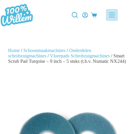
Home
/
Schoonmaakmachines
/
Onderdelen
schrobzuigmachines
/
Vloerpads Schrobzuigmachines
/ Smart
Scrub Pad Turqoise – 9 inch – 5 stuks (t.b.v. Numatic NX244)