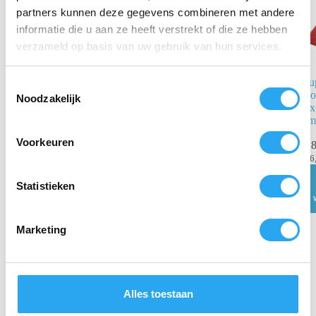
partners kunnen deze gegevens combineren met andere
informatie die u aan ze heeft verstrekt of die ze hebben
verzameld op basis van uw gebruik van hun services.
Superpad, Fiber
Su
T
pad, t.b.v.
Roo
Noodzakelijk
o
Exentr 55 x 35
Ex
e
cm
cm
s
Voorkeuren
€
84,64
€
8
incl.
t
BTW
€
6
e
€
69,95
excl. BTW
m
Statistieken
Toevoegen
m
aan
winkelwagen
i
Marketing
n
g
s
s
Alles toestaan
e