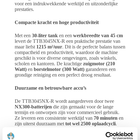
voor een indrukwekkende werktijd en uitzonderlijke
prestaties.
Compacte kracht en hoge productiviteit
Met een
30-liter tank
en een
werkbreedte van 45 cm
levert de TTB3045NX-R een praktische prestatie van
maar liefst
1215 m²/uur
. Dit is de perfecte balans tussen
compactheid en productiviteit, waardoor de machine
geschikt is voor diverse omgevingen, zoals winkels,
scholen en kantoren. De krachtige
zuigmotor (210
Watt)
en
borstelmotor (300 Watt)
garanderen een
grondige reiniging en een perfect droog resultaat.
Duurzame en betrouwbare accu’s
De TTB3045NX-R wordt aangedreven door twee
NX300-batterijen
die zijn gemaakt voor de lange
termijn en ontworpen zijn voor commercieel gebruik.
Ze leveren een consistente werktijd van
70 minuten
en
zijn uiterst duurzaam met
tot wel 2500 oplaadcycli
.
Een batterijgarantie van 3 jaar zorgt voor extra
gemoedsrust. De accu’s zijn snel opgeladen: in slechts 1