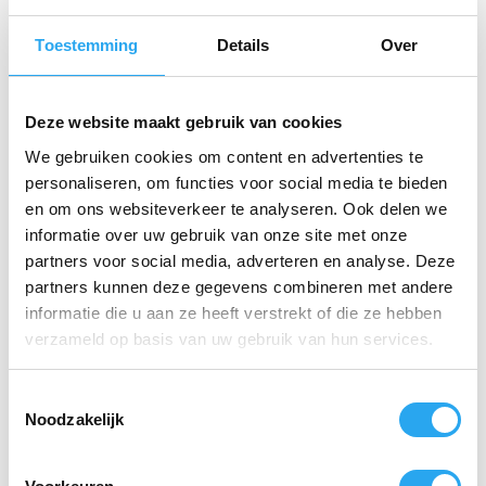
uur tot 80% en in 2 uur tot 100%.
Toestemming
Details
Over
Gebruiksvriendelijk en slim design
De bedieningselementen en onderdelen die extra
aandacht vereisen bij het reinigen van de machine, zijn
Deze website maakt gebruik van cookies
gemarkeerd met een rode kleur. Dit slimme ontwerp
vereenvoudigt het onderhoud, wat de levensduur van de
We gebruiken cookies om content en advertenties te
machine verlengt.
personaliseren, om functies voor social media te bieden
en om ons websiteverkeer te analyseren. Ook delen we
Met de
Numatic TTB3045NX-R schrob-
informatie over uw gebruik van onze site met onze
zuigmachine
investeer je in een betrouwbare, efficiënte
en duurzame machine die je
partners voor social media, adverteren en analyse. Deze
schoonmaakwerkzaamheden naar een hoger niveau tilt.
partners kunnen deze gegevens combineren met andere
informatie die u aan ze heeft verstrekt of die ze hebben
verzameld op basis van uw gebruik van hun services.
Gerelateerde producten
T
Noodzakelijk
o
e
s