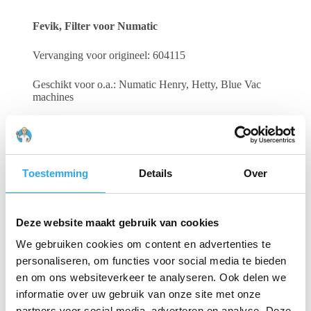
Fevik, Filter voor Numatic
Vervanging voor origineel: 604115
Geschikt voor o.a.: Numatic Henry, Hetty, Blue Vac
machines
Numatic: PPR 240 HZ 250, HZ 370, HZ 370, HZ 750,
HZ 750, AVQ250-21, AVQ250-21, HZ 900, HZ 900,
HZ 200, HZ 200, WV 370-2, WV 370-2, WV 380-2,
WV 380-2, WV 470-2, WV 470-2, AVQ380-21,
Toestemming
Details
Over
AVQ380-21, George GVE370, George GVE370,
Charles CVC370, Charles CVC370
Deze website maakt gebruik van cookies
Gerelateerde producten
We gebruiken cookies om content en advertenties te
personaliseren, om functies voor social media te bieden
en om ons websiteverkeer te analyseren. Ook delen we
informatie over uw gebruik van onze site met onze
partners voor social media, adverteren en analyse. Deze