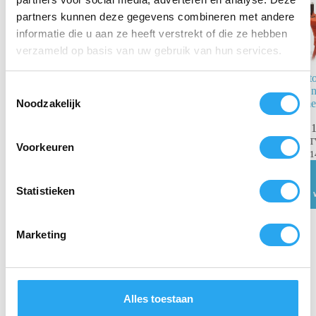
partners kunnen deze gegevens combineren met andere
informatie die u aan ze heeft verstrekt of die ze hebben
verzameld op basis van uw gebruik van hun services.
Filterdeksel
St
T
Nilfisk UZ934
Un
Noodzakelijk
me
o
€
15,67
incl.
e
€
1
BTW
s
€
12,95
excl. BTW
B
Voorkeuren
€
1
t
Toevoegen
aan
e
winkelwagen
m
Statistieken
m
i
Marketing
n
g
s
s
Alles toestaan
e