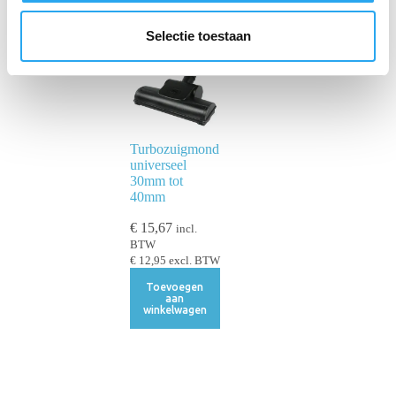
l
e
Selectie toestaan
c
t
i
e
Turbozuigmond
universeel
30mm tot
40mm
€
15,67
incl.
BTW
€
12,95
excl. BTW
Toevoegen
aan
winkelwagen