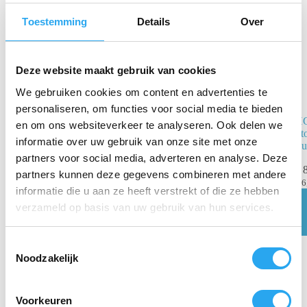
Toestemming
Details
Over
Deze website maakt gebruik van cookies
We gebruiken cookies om content en advertenties te
personaliseren, om functies voor social media te bieden
Stofzuigerslang
H
en om ons websiteverkeer te analyseren. Ook delen we
voor Numatic
St
informatie over uw gebruik van onze site met onze
Lu
€
18,09
incl.
partners voor social media, adverteren en analyse. Deze
BTW
€
8
partners kunnen deze gegevens combineren met andere
€
14,95
excl. BTW
€
6
informatie die u aan ze heeft verstrekt of die ze hebben
Toevoegen
verzameld op basis van uw gebruik van hun services.
aan
winkelwagen
T
Noodzakelijk
o
e
s
Voorkeuren